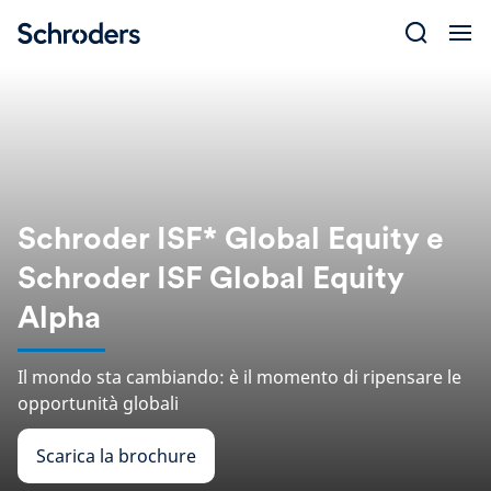
Skip
to
content
Schroder ISF* Global Equity e
Schroder ISF Global Equity
Alpha
Il mondo sta cambiando: è il momento di ripensare le
opportunità globali
Scarica la brochure