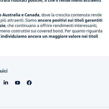
rato risultati positivi, il che li rende meno attraenti
 Australia e Canada
, dove la crescita contenuta rende
 più attraenti. Siamo
ancora positivi sui titoli garantiti
zie
, che continuano a offrire rendimenti interessanti,
meno costruttivi sui covered bond. Per quanto riguarda
 individuiamo ancora un maggiore valore nei titoli
uici