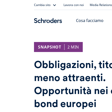
Skip
Cambia sito
Lavora con noi
Media Relations
to
content
Cosa facciamo
SNAPSHOT
2 MIN
Obbligazioni, tito
meno attraenti.
Opportunità nei
bond europei