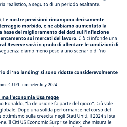
 realistico, a seguito di un periodo esaltante.
i.
Le nostre previsioni rimangono decisamente
 atterraggio morbido, e ne abbiamo aumentato la
la base del miglioramento dei dati sull'inflazione
allentamento sui mercati del lavoro
. Ciò ci infonde una
ral Reserve sarà in grado di allentare le condizioni di
onseguenza diamo meno peso a uno scenario di ‘no
rio di ‘no landing’ si sono ridotte considerevolmente
o, ma l’economia Usa regge
no Ronaldo, "la delusione fa parte del gioco". Ciò vale
 globale. Dopo una solida performance nel corso del
ottimismo sulla crescita negli Stati Uniti, il 2024 si sta
e. Il Citi US Economic Surprise Index, che misura le