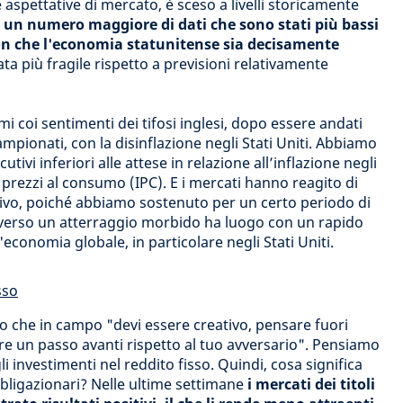
e aspettative di mercato, è sceso a livelli storicamente
to un numero maggiore di dati che sono stati più bassi
on che l'economia statunitense sia decisamente
ata più fragile rispetto a previsioni relativamente
i coi sentimenti dei tifosi inglesi, dopo essere andati
 campionati, con la disinflazione negli Stati Uniti. Abbiamo
utivi inferiori alle attese in relazione all’inflazione negli
i prezzi al consumo (IPC). E i mercati hanno reagito di
tivo, poiché abbiamo sostenuto per un certo periodo di
 verso un atterraggio morbido ha luogo con un rapido
'economia globale, in particolare negli Stati Uniti.
sso
o che in campo "devi essere creativo, pensare fuori
e un passo avanti rispetto al tuo avversario". Pensiamo
 investimenti nel reddito fisso. Quindi, cosa significa
obbligazionari? Nelle ultime settimane
i mercati dei titoli