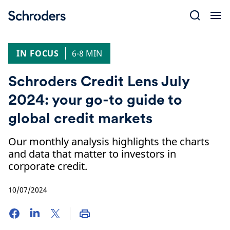
Skip
to
content
IN FOCUS
6-8 MIN
Schroders Credit Lens July
2024: your go-to guide to
global credit markets
Our monthly analysis highlights the charts
and data that matter to investors in
corporate credit.
10/07/2024