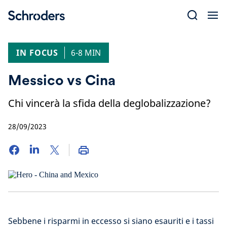
Skip
to
content
IN FOCUS
6-8 MIN
Messico vs Cina
Chi vincerà la sfida della deglobalizzazione?
28/09/2023
Sebbene i risparmi in eccesso si siano esauriti e i tassi