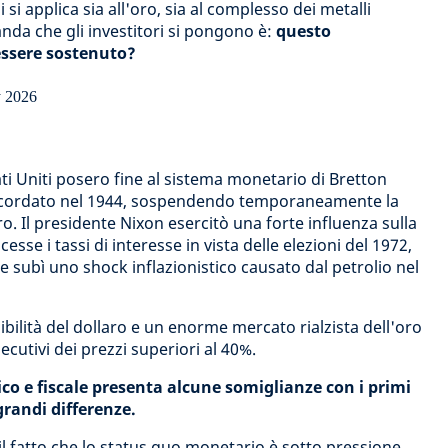
i applica sia all'oro, sia al complesso dei metalli
nda che gli investitori si pongono è:
questo
essere sostenuto?
Stati Uniti posero fine al sistema monetario di Bretton
cordato nel 1944, sospendendo temporaneamente la
oro. Il presidente Nixon esercitò una forte influenza sulla
esse i tassi di interesse in vista delle elezioni del 1972,
 subì uno shock inflazionistico causato dal petrolio nel
edibilità del dollaro e un enorme mercato rialzista dell'oro
cutivi dei prezzi superiori al 40%.
ico e fiscale presenta alcune somiglianze con i primi
randi differenze.
il fatto che lo status quo monetario è sotto pressione,