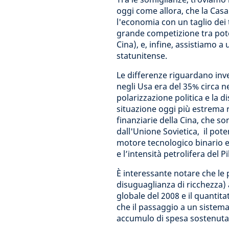
oggi come allora, che la Casa
l'economia con un taglio dei t
grande competizione tra pote
Cina), e, infine, assistiamo
statunitense.
Le differenze riguardano invec
negli Usa era del 35% circa n
polarizzazione politica e la d
situazione oggi più estrema ri
finanziarie della Cina, che s
dall'Unione Sovietica, il pote
motore tecnologico binario e 
e l’intensità petrolifera del P
È interessante notare che le p
disuguaglianza di ricchezza) a
globale del 2008 e il quantita
che il passaggio a un sistema
accumulo di spesa sostenuta 