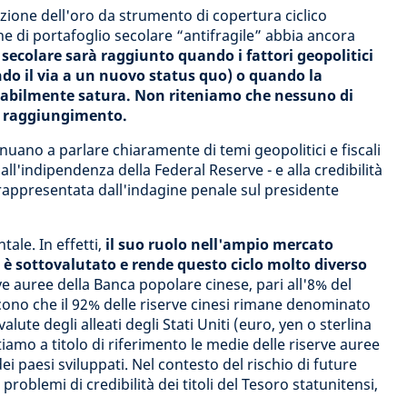
zione dell'oro da strumento di copertura ciclico
one di portafoglio secolare “antifragile” abbia ancora
o secolare sarà raggiunto quando i fattori geopolitici
ando il via a un nuovo status quo) o quando la
abilmente satura. Non riteniamo che nessuno di
al raggiungimento.
tinuano a parlare chiaramente di temi geopolitici e fiscali
ll'indipendenza della Federal Reserve - e alla credibilità
i rappresentata dall'indagine penale sul presidente
tale. In effetti,
il suo ruolo nell'ampio mercato
si è sottovalutato e rende questo ciclo molto diverso
ve auree della Banca popolare cinese, pari all'8% del
iscono che il 92% delle riserve cinesi rimane denominato
valute degli alleati degli Stati Uniti (euro, yen o sterlina
tiamo a titolo di riferimento le medie delle riserve auree
dei paesi sviluppati. Nel contesto del rischio di future
problemi di credibilità dei titoli del Tesoro statunitensi,