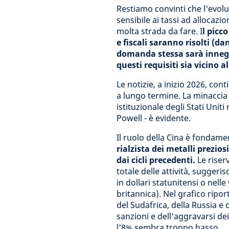
Restiamo convinti che l'evolu
sensibile ai tassi ad allocazi
molta strada da fare. I
l picc
e fiscali saranno risolti (d
domanda stessa sarà inneg
questi requisiti sia vicino 
Le notizie, a inizio 2026, con
a lungo termine. La minaccia a
istituzionale degli Stati Unit
Powell - è evidente.
Il ruolo della Cina è fondamen
rialzista dei metalli prezio
dai cicli precedenti.
Le riser
totale delle attività, sugger
in dollari statunitensi o nelle 
britannica). Nel grafico ripor
del Sudafrica, della Russia e 
sanzioni e dell'aggravarsi dei 
l'8% sembra troppo basso.