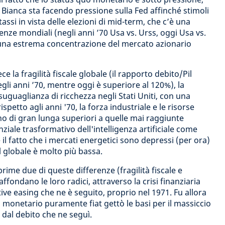
 Bianca sta facendo pressione sulla Fed affinché stimoli
assi in vista delle elezioni di mid-term, che c’è una
nze mondiali (negli anni ’70 Usa vs. Urss, oggi Usa vs.
 a una estrema concentrazione del mercato azionario
e la fragilità fiscale globale (il rapporto debito/Pil
egli anni ’70, mentre oggi è superiore al 120%), la
isuguaglianza di ricchezza negli Stati Uniti,
con una
spetto agli anni '70, la forza industriale e le risorse
ono di gran lunga superiori a quelle mai raggiunte
nziale trasformativo dell'intelligenza artificiale come
il fatto che i mercati energetici sono depressi (per ora)
il globale è molto più bassa.
rime due di queste differenze (fragilità fiscale e
ffondano le loro radici, attraverso la crisi finanziaria
tive easing che ne è seguito, proprio nel 1971. Fu allora
 monetario puramente fiat gettò le basi per il massiccio
dal debito che ne seguì.