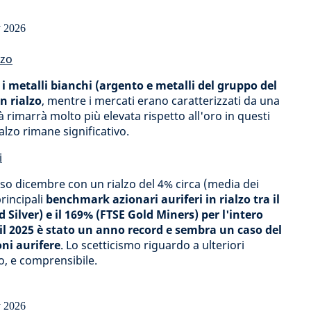
lzo
 i metalli bianchi (argento e metalli del gruppo del
n rialzo
, mentre i mercati erano caratterizzati da una
à rimarrà molto più elevata rispetto all'oro in questi
ialzo rimane significativo.
i
uso dicembre con un rialzo del 4% circa (media dei
principali
benchmark azionari auriferi in rialzo tra il
Silver) e il 169% (FTSE Gold Miners) per l'intero
il 2025 è stato un anno record e sembra un caso del
oni aurifere
. Lo scetticismo riguardo a ulteriori
vo, e comprensibile.