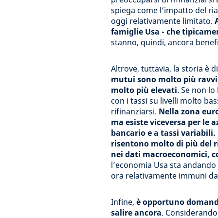
spiega come l’impatto del rial
oggi relativamente limitato.
famiglie Usa - che tipicamen
stanno, quindi, ancora benefi
Altrove, tuttavia, la storia è 
mutui sono molto più ravvic
molto più elevati
. Se non lo
con i tassi su livelli molto b
rifinanziarsi.
Nella zona euro
ma esiste viceversa per le a
bancario e a tassi variabili.
risentono molto di più del ri
nei dati macroeconomici, co
l’economia Usa sta andando 
ora relativamente immuni dal r
Infine,
è opportuno domanda
salire ancora
. Considerando 