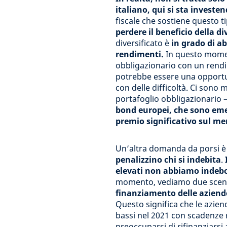
italiano, qui si sta invest
fiscale che sostiene questo t
perdere il beneficio della di
diversificato è
in grado di a
rendimenti.
In questo momen
obbligazionario con un rend
potrebbe essere una opportuni
con delle difficoltà. Ci sono
portafoglio obbligazionario 
bond europei, che sono eme
premio significativo sul me
Un’altra domanda da porsi 
penalizzino chi si indebita
.
elevati non abbiamo indebol
momento, vediamo due scen
finanziamento delle aziend
Questo significa che le azien
bassi nel 2021 con scadenze
preoccuparsi di rifinanziarsi