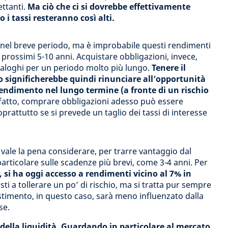
ettanti.
Ma ciò che ci si dovrebbe effettivamente
i tassi resteranno così alti.
ati nel breve periodo, ma è improbabile questi rendimenti
i prossimi 5-10 anni. Acquistare obbligazioni, invece,
naloghi per un periodo molto più lungo.
Tenere il
 significherebbe quindi rinunciare all’opportunità
i rendimento nel lungo termine (a fronte di un rischio
fatto, comprare obbligazioni adesso può essere
prattutto se si prevede un taglio dei tassi di interesse
 vale la pena considerare, per trarre vantaggio dal
articolare sulle scadenze più brevi, come 3-4 anni. Per
, si ha oggi accesso a rendimenti vicino al 7% in
ti a tollerare un po’ di rischio, ma si tratta pur sempre
investimento, in questo caso, sarà meno influenzato dalla
se.
o della liquidità. Guardando in particolare al mercato