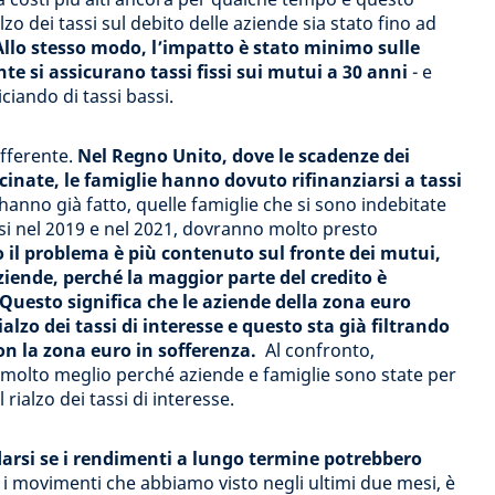
zo dei tassi sul debito delle aziende sia stato fino ad
Allo stesso modo, l’impatto è stato minimo sulle
te si assicurano tassi fissi sui mutui a 30 anni
- e
ciando di tassi bassi.
differente.
Nel Regno Unito, dove le scadenze dei
inate, le famiglie hanno dovuto rifinanziarsi a tassi
 hanno già fatto, quelle famiglie che si sono indebitate
assi nel 2019 e nel 2021, dovranno molto presto
 il problema è più contenuto sul fronte dei mutui,
ziende, perché la maggior parte del credito è
Questo significa che le aziende della zona euro
alzo dei tassi di interesse e questo sta già filtrando
n la zona euro in sofferenza.
Al confronto,
molto meglio perché aziende e famiglie sono state per
ialzo dei tassi di interesse.
rsi se i rendimenti a lungo termine potrebbero
i movimenti che abbiamo visto negli ultimi due mesi, è