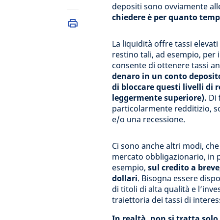
depositi sono ovviamente all
chiedere è per quanto tempo 
La liquidità offre tassi elev
restino tali, ad esempio, per 
consente di ottenere tassi a
denaro in un conto deposito
di bloccare questi livelli d
leggermente superiore).
Di 
particolarmente redditizio, so
e/o una recessione.
Ci sono anche altri modi, che
mercato obbligazionario, in p
esempio,
sul credito a breve
dollari
. Bisogna essere dispos
di titoli di alta qualità e l’
traiettoria dei tassi di interes
In realtà, non si tratta sol