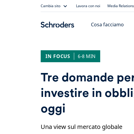
Skip
Cambia sito
Lavora con noi
Media Relations
to
content
Cosa facciamo
IN FOCUS
6-8 MIN
Tre domande per
investire in obbl
oggi
Una view sul mercato globale