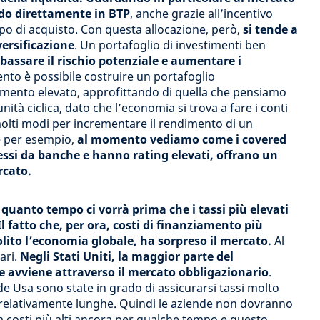
endo direttamente in BTP
, anche grazie all’incentivo
ipo di acquisto. Con questa allocazione, però,
si tende a
versificazione
. Un portafoglio di investimenti ben
bbassare il rischio potenziale e aumentare i
to è possibile costruire un portafoglio
imento elevato, approfittando di quella che pensiamo
tà ciclica, dato che l’economia si trova a fare i conti
 molti modi per incrementare il rendimento di un
– per esempio,
al momento vediamo come i covered
ssi da banche e hanno rating elevati, offrano un
rcato.
è
quanto tempo ci vorrà prima che i tassi più elevati
Il fatto che, per ora, costi di finanziamento più
ito l’economia globale, ha sorpreso il mercato.
Al
ari.
Negli Stati Uniti, la maggior parte del
e avviene attraverso il mercato obbligazionario
.
de Usa sono state in grado di assicurarsi tassi molto
 relativamente lunghe. Quindi le aziende non dovranno
 a costi più alti ancora per qualche tempo e questo