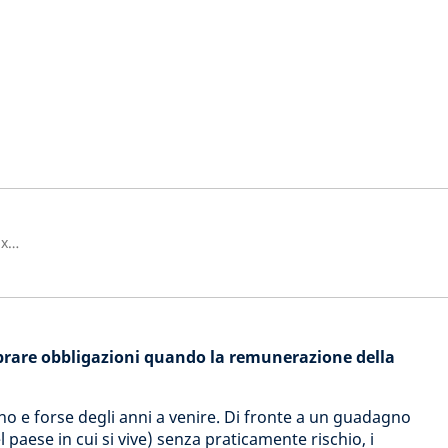
Head of Global Unconstrained Fixed Income
prare obbligazioni quando la remunerazione della
o e forse degli anni a venire. Di fronte a un guadagno
l paese in cui si vive) senza praticamente rischio, i