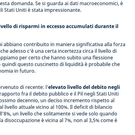
questa domanda. Se si guarda ai dati macroeconomici, è
li Stati Uniti è stata impressionante.
livello di risparmi in eccesso accumulati durante il
i abbiano contribuito in maniera significativa alla forza
he adesso c’è una certa incertezza circa il livello di
sappiamo per certo che hanno subito una flessione
quindi questo cuscinetto di liquidità è probabile che
nomia in futuro.
ervenuto di recente: l’
elevato livello del debito negli
pporto fra il debito pubblico e il Pil negli Stati Uniti
prossimo decennio, un deciso incremento rispetto al
 livello attuale vicino al 100%. Il deficit di bilancio
l’8%, un livello che solitamente si vede solo quando
la disoccupazione è vicina al 7%, non al 3,5% come è