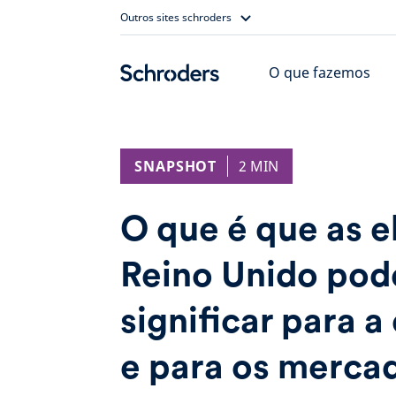
Skip
Outros sites schroders
to
content
O que fazemos
SNAPSHOT
2 MIN
O que é que as e
Reino Unido po
significar para 
e para os merca