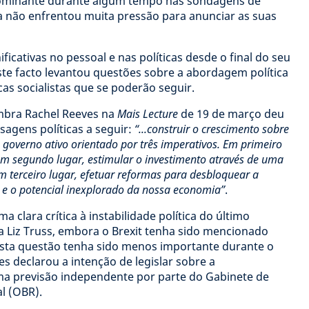
dominante durante algum tempo nas sondagens de
ta não enfrentou muita pressão para anunciar as suas
icativas no pessoal e nas políticas desde o final do seu
ste facto levantou questões sobre a abordagem política
cas socialistas que se poderão seguir.
mbra Rachel Reeves na
Mais Lecture
de 19 de março deu
agens políticas a seguir:
“...construir o crescimento sobre
 governo ativo orientado por três imperativos. Em primeiro
 em segundo lugar, estimular o investimento através de uma
m terceiro lugar, efetuar reformas para desbloquear a
 e o potencial inexplorado da nossa economia”
.
a clara crítica à instabilidade política do último
a Liz Truss, embora o Brexit tenha sido mencionado
 esta questão tenha sido menos importante durante o
 declarou a intenção de legislar sobre a
uma previsão independente por parte do Gabinete de
l (OBR).