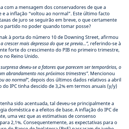
na com a mensagem dos conservadores de que a
 e a inflação “voltou ao normal”. Este último facto
taxas de juro se seguirão em breve, o que certamente
ao partido no poder quando tomar posse?
unak à porta do número 10 de Downing Street, afirmou
 a crescer mais depressa do que se previa...”,
referindo-se à
te forte do crescimento do PIB no primeiro trimestre,
o no Reino Unido.
 surpresa deveu-se a fatores que parecem ser temporários, o
 um abrandamento nos próximos trimestres”
. Mencionou
ltou ao normal”
, depois dos últimos dados relativos a abril
o do IPC tinha descido de 3,2% em termos anuais (y/y)
tenha sido acentuada, tal deveu-se principalmente a
gia doméstica e a efeitos de base. A inflação do IPC de
ante, uma vez que as estimativas de consenso
ara 2,1%. Consequentemente, as expectativas para o
juro do Banco de Inglaterra (BoE) passaram de junho