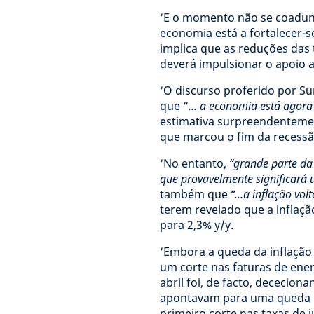
‘E o momento não se coadu
economia está a fortalecer-se
implica que as reduções das 
deverá impulsionar o apoio 
‘O discurso proferido por S
que “
... a economia está agora
estimativa surpreendentemen
que marcou o fim da recessã
‘No entanto,
“grande parte da
que provavelmente significará
também que
“...a inflação vo
terem revelado que a inflaçã
para 2,3% y/y.
‘Embora a queda da inflação 
um corte nas faturas de ener
abril foi, de facto, dececion
apontavam para uma queda p
primeiro corte nas taxas de 