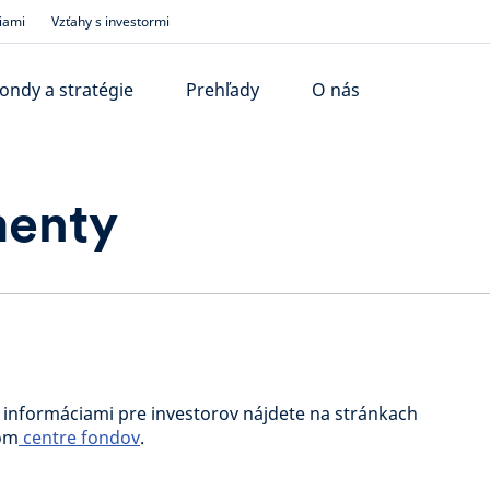
iami
Vzťahy s investormi
ondy a stratégie
Prehľady
O nás
menty
informáciami pre investorov nájdete na stránkach
nom
centre fondov
.