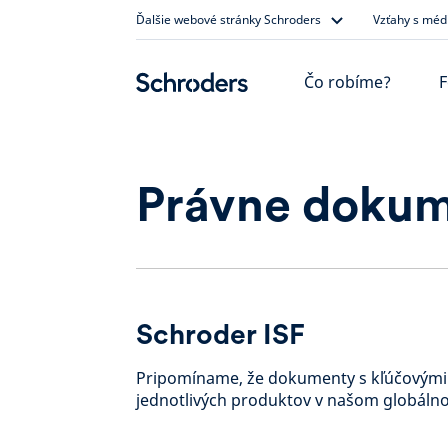
Skip
Ďalšie webové stránky Schroders
Vzťahy s méd
to
content
Čo robíme?
F
Právne doku
Schroder ISF
Pripomíname, že dokumenty s kľúčovými 
jednotlivých produktov v našom globál