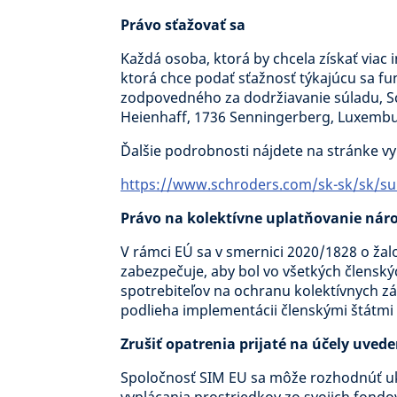
Právo sťažovať sa
Každá osoba, ktorá by chcela získať viac 
ktorá chce podať sťažnosť týkajúcu sa fu
zodpovedného za dodržiavanie súladu, S
Heienhaff, 1736 Senningerberg, Luxembu
Ďalšie podrobnosti nájdete na stránke v
https://www.schroders.com/sk-sk/sk/suk
Právo na kolektívne uplatňovanie nár
V rámci EÚ sa v smernici 2020/1828 o žal
zabezpečuje, aby bol vo všetkých člensk
spotrebiteľov na ochranu kolektívnych z
podlieha implementácii členskými štátmi
Zrušiť opatrenia prijaté na účely uved
Spoločnosť SIM EU sa môže rozhodnúť uko