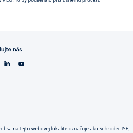
v v EÚ. To by podliehalo príslušnému procesu
dujte nás
nd sa na tejto webovej lokalite označuje ako Schroder ISF.