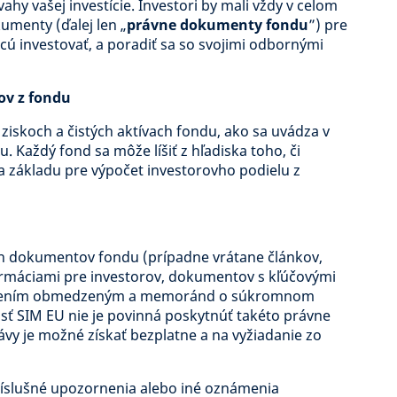
vahy vašej investície. Investori by mali vždy v celom
menty (ďalej len „
právne dokumenty fondu
”) pre
hcú investovať, a poradiť sa so svojimi odbornými
ov z fondu
ziskoch a čistých aktívach fondu, ako sa uvádza v
Každý fond sa môže líšiť z hľadiska toho, či
ka základu pre výpočet investorovho podielu z
ch dokumentov fondu (prípadne vrátane článkov,
rmáciami pre investorov, dokumentov s kľúčovými
ručením obmedzeným a memoránd o súkromnom
sť SIM EU nie je povinná poskytnúť takéto právne
vy je možné získať bezplatne a na vyžiadanie zo
ríslušné upozornenia alebo iné oznámenia