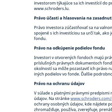
investorom týkajúce sa ich investícií do
www.schroders.lu.
Právo účasti a hlasovania na zasadnut
Právo investora zúčastňovať sa na valno
spojené s ich investíciou sa určí tak, a
fondu.
Právo na odkúpenie podielov fondu
Investori v otvorených fondoch majú pr
príslušných právnych dokumentoch fondu
okolností sa môže pozastaviť ich právo 
iných podielov vo fonde. Ďalšie podrobn
Právo na ochranu údajov
V súlade s platnými právnymi predpismi 
údajov. Na stránke
www.schroders.com/e
ochrany osobných údajov, kde nájdete p
zhromažďuje, používa, zverejňuje, prená