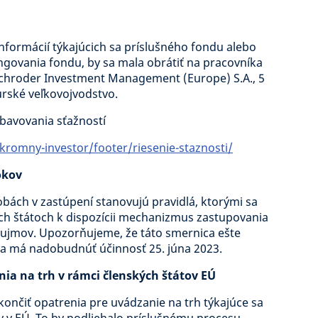
informácií týkajúcich sa príslušného fondu alebo
ngovania fondu, by sa mala obrátiť na pracovníka
chroder Investment Management (Europe) S.A., 5
rské veľkovojvodstvo.
ybavovania sťažností
romny-investor/footer/riesenie-staznosti/
okov
obách v zastúpení stanovujú pravidlá, ktorými sa
ých štátoch k dispozícii mechanizmus zastupovania
áujmov. Upozorňujeme, že táto smernica ešte
 a má nadobudnúť účinnosť 25. júna 2023.
enia na trh v rámci členských štátov EÚ
nčiť opatrenia pre uvádzanie na trh týkajúce sa