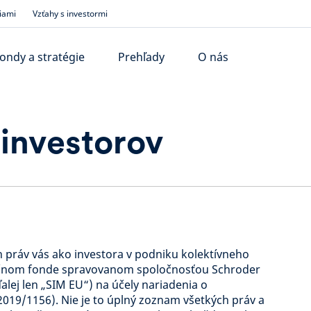
iami
Vzťahy s investormi
ondy a stratégie
Prehľady
O nás
 investorov
h práv vás ako investora v podniku kolektívneho
tičnom fonde spravovanom spoločnosťou Schroder
lej len „SIM EU“) na účely nariadenia o
 2019/1156). Nie je to úplný zoznam všetkých práv a