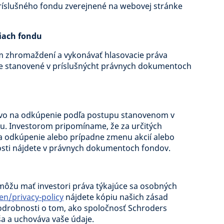
 príslušného fondu zverejnené na webovej stránke
iach fondu
m zhromaždení a vykonávať hlasovacie práva
ko je stanovené v príslušnýcht právnych dokumentoch
ávo na odkúpenie podľa postupu stanovenom v
. Investorom pripomíname, že za určitých
na odkúpenie alebo prípadne zmenu akcií alebo
osti nájdete v právnych dokumentoch fondov.
môžu mať investori práva týkajúce sa osobných
n/privacy-policy
nájdete kópiu našich zásad
odrobnosti o tom, ako spoločnosť Schroders
ša a uchováva vaše údaje.