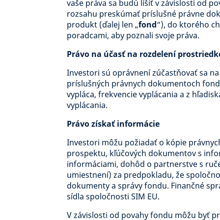
vaše práva sa budú líšiť v závislosti od po
rozsahu preskúmať príslušné právne doku
produkt (ďalej len „
fond
“), do ktorého c
poradcami, aby poznali svoje práva.
Právo na účasť na rozdelení prostriedk
Investori sú oprávnení zúčastňovať sa na 
príslušných právnych dokumentoch fondu. 
vypláca, frekvencie vyplácania a z hľadis
vyplácania.
Právo získať informácie
Investori môžu požiadať o kópie právny
prospektu, kľúčových dokumentov s info
informáciami, dohôd o partnerstve s 
umiestnení) za predpokladu, že spoločno
dokumenty a správy fondu. Finančné sprá
sídla spoločnosti SIM EU.
V závislosti od povahy fondu môžu byť p