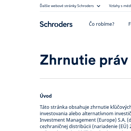
Skip
Ďalšie webové stránky Schroders
Vzťahy s méd
to
content
Čo robíme?
F
Zhrnutie práv
Úvod
Táto stránka obsahuje zhrnutie kľúčovýc
investovania alebo alternatívnom inves
Investment Management (Europe) S.A. (ďa
cezhraničnej distribúcii (nariadenie (EÚ)