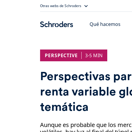
Skip
Otras webs de Schroders
to
content
Qué hacemos
PERSPECTIVE
3-5 MIN
Perspectivas pa
renta variable gl
temática
Aunque es probable que los merc
volátiles, hay luz al final del túnel