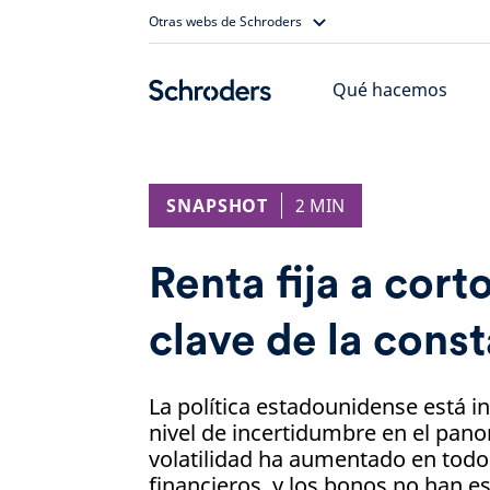
Skip
Otras webs de Schroders
to
content
Qué hacemos
SNAPSHOT
2 MIN
Renta fija a corto
clave de la cons
La política estadounidense está 
nivel de incertidumbre en el pan
volatilidad ha aumentado en todos
financieros, y los bonos no han es