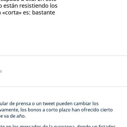
están resistiendo los
 «corta» es: bastante
rs
tular de prensa o un tweet pueden cambiar los
ivamente, los bonos a corto plazo han ofrecido cierto
e va de año.
nte en los mercados de la eurozona, donde un Estados