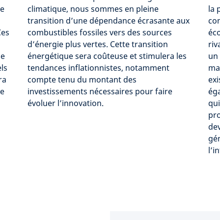
ce
climatique, nous sommes en pleine
la 
transition d’une dépendance écrasante aux
con
Ces
combustibles fossiles vers des sources
éc
d’énergie plus vertes. Cette transition
riv
de
énergétique sera coûteuse et stimulera les
un 
els
tendances inflationnistes, notamment
max
ra
compte tenu du montant des
exi
de
investissements nécessaires pour faire
éga
évoluer l’innovation.
qui
pro
dev
gén
l’i