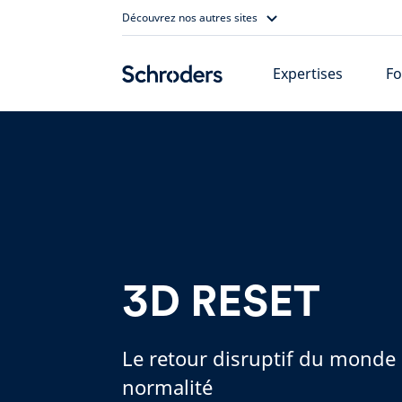
Skip
Découvrez nos autres sites
to
content
Expertises
Fo
3D RESET
Le retour disruptif du monde 
normalité