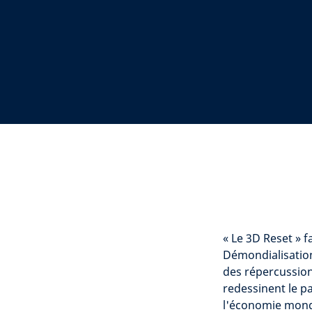
« Le 3D Reset » 
Démondialisation
des répercussion
redessinent le p
l'économie mondi