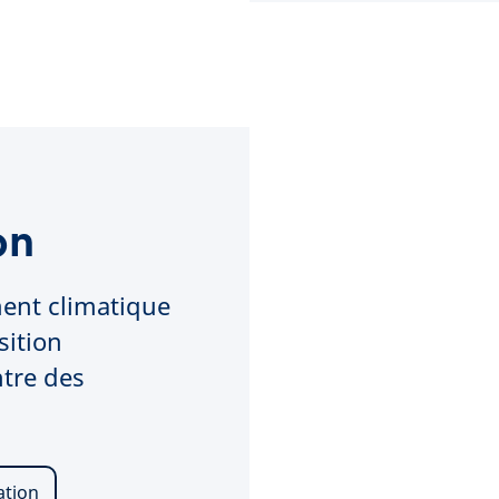
on
ent climatique
sition
ntre des
ation