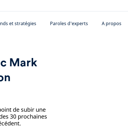
nds et stratégies
Paroles d'experts
A propos
ec Mark
ion
point de subir une
des 30 prochaines
écédent.