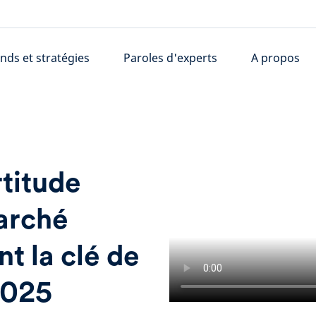
nds et stratégies
Paroles d'experts
A propos
rtitude
arché
nt la clé de
 2025