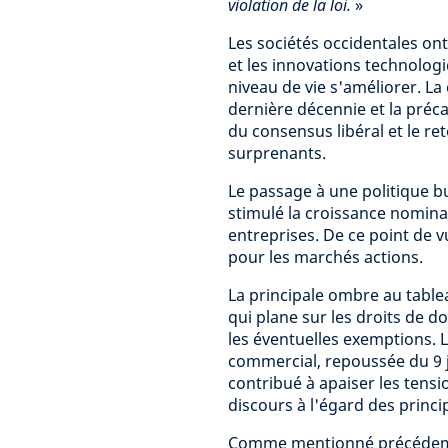
violation de la loi.
»
Les sociétés occidentales on
et les innovations technolog
niveau de vie s'améliorer. La
dernière décennie et la précar
du consensus libéral et le re
surprenants.
Le passage à une politique b
stimulé la croissance nominal
entreprises. De ce point de v
pour les marchés actions.
La principale ombre au tablea
qui plane sur les droits de d
les éventuelles exemptions. 
commercial, repoussée du 9 j
contribué à apaiser les tens
discours à l'égard des princ
Comme mentionné précédemme