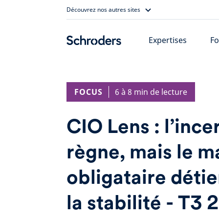
Skip
Découvrez nos autres sites
to
content
Expertises
Fo
FOCUS
6 à 8 min de lecture
CIO Lens : l’ince
règne, mais le m
obligataire détie
la stabilité - T3