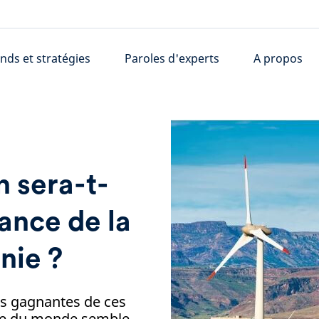
nds et stratégies
Paroles d'experts
A propos
 sera-t-
ance de la
nie ?
es gagnantes de ces
ste du monde semble