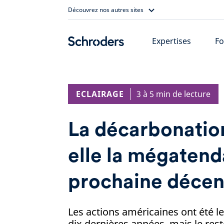
Skip
Découvrez nos autres sites
to
content
Expertises
Fo
ECLAIRAGE
3 à 5 min de lecture
La décarbonation
elle la mégatend
prochaine décen
Les actions américaines ont été l
dix dernières années, mais le re