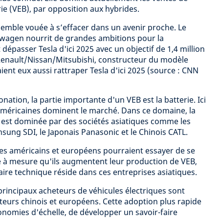
rie (VEB), par opposition aux hybrides.
semble vouée à s’effacer dans un avenir proche. Le
wagen nourrit de grandes ambitions pour la
 dépasser Tesla d'ici 2025 avec un objectif de 1,4 million
 Renault/Nissan/Mitsubishi, constructeur du modèle
aient eux aussi rattraper Tesla d'ici 2025 (source : CNN
nation, la partie importante d'un VEB est la batterie. Ici
américaines dominent le marché. Dans ce domaine, la
est dominée par des sociétés asiatiques comme les
ng SDI, le Japonais Panasonic et le Chinois CATL.
es américains et européens pourraient essayer de se
ce à mesure qu'ils augmentent leur production de VEB,
faire technique réside dans ces entreprises asiatiques.
 principaux acheteurs de véhicules électriques sont
urs chinois et européens. Cette adoption plus rapide
onomies d'échelle, de développer un savoir-faire