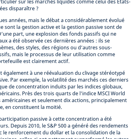
rticulier sur les marchés liquides comme celui des États-
ées disparaître ?
lques années, mais le débat a considérablement évolué
 sont la gestion active et la gestion passive sont de
’une part, une explosion des fonds passifs qui ne
aux a été observée ces dernières années : ils se
hèmes, des styles, des régions ou d’autres sous-
assifs, mais le processus de leur utilisation comme
tefeuille est clairement actif.
t également à une réévaluation du clivage stéréotypé
ive. Par exemple, la volatilité des marchés ces derniers
que de concentration induits par les indices globaux,
éricains. Près des trois quarts de l’indice MSCI World
 américaines et seulement dix actions, principalement
, en constituent la moitié.
a participation passive à cette concentration a été
eurs. Depuis 2010, le S&P 500 a généré des rendements
 le renforcement du dollar et la consolidation de la