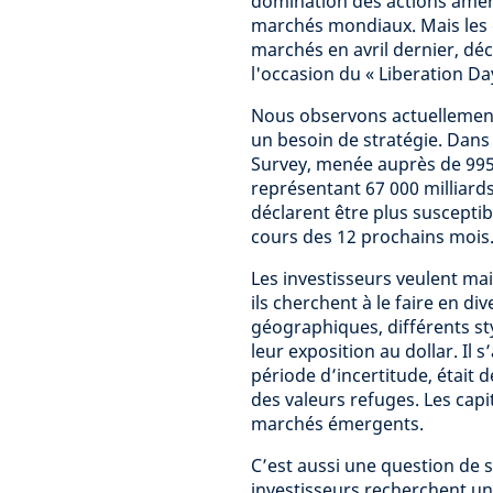
domination des actions améri
marchés mondiaux. Mais les d
marchés en avril dernier, dé
l'occasion du « Liberation D
Nous observons actuellement 
un besoin de stratégie. Dans
Survey, menée auprès de 995
représentant 67 000 milliards
déclarent être plus susceptib
cours des 12 prochains mois. 
Les investisseurs veulent main
ils cherchent à le faire en di
géographiques, différents sty
leur exposition au dollar. Il 
période d’incertitude, était 
des valeurs refuges. Les capi
marchés émergents.
C’est aussi une question de s
investisseurs recherchent un