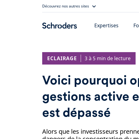
Skip
Découvrez nos autres sites
to
content
Expertises
Fo
ECLAIRAGE
3 à 5 min de lecture
Voici pourquoi 
gestions active e
est dépassé
Alors que les investisseurs prenn
dangers de la concentration du m