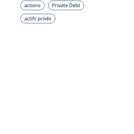
actions
Private Debt
actifs privés