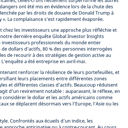
caines, celles-ci ont nettement surperformé les autres
angers ont été mis en évidence lors de la chute des
clenchée par les droits de douane de Donald Trump à
ay ». La complaisance s’est rapidement évaporée.
chez les investisseurs une approche plus réfléchie et
 notre dernière enquête Global Investor Insights
 investisseurs professionnels du monde entier
 de dollars d’actifs, 80 % des personnes interrogées
les de recourir à des stratégies de gestion active au
L’enquête a été entreprise en avril-mai.
tenant renforcer la résilience de leurs portefeuilles, et
versifiant leurs placements entre différentes zones
les et différentes classes d’actifs. Beaucoup réduisent
s’agit d’un revirement notable : auparavant, le réflexe, en
de considérer le dollar et les actifs américains comme
taux se déplacent désormais vers l’Europe, l’Asie ou les
tyle. Confrontés aux écueils d’un indice, les
e approche anticipative ou à contre-courant. Au cours