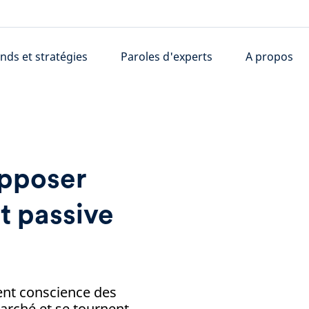
nds et stratégies
Paroles d'experts
A propos
opposer
t passive
ent conscience des
arché et se tournent