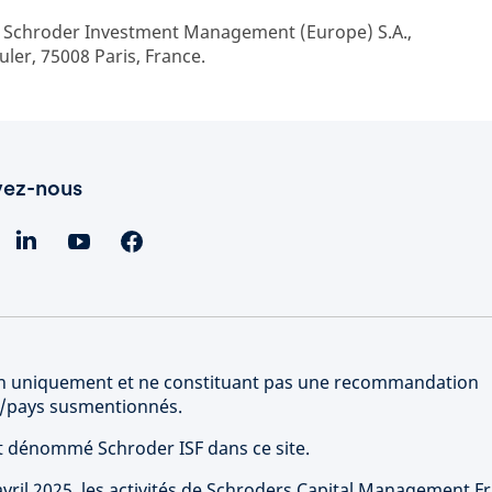
r Schroder Investment Management (Europe) S.A.,
uler, 75008 Paris, France.
vez-nous
tion uniquement et ne constituant pas une recommandation
rs/pays susmentionnés.
st dénommé Schroder ISF dans ce site.
vril 2025, les activités de Schroders Capital Management F