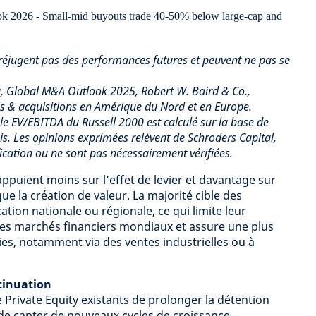
éjugent pas des performances futures et peuvent ne pas se
g, Global M&A Outlook 2025, Robert W. Baird & Co.,
ns & acquisitions en Amérique du Nord et en Europe.
ple EV/EBITDA du Russell 2000 est calculé sur la base de
s. Les opinions exprimées relèvent de Schroders Capital,
ication ou ne sont pas nécessairement vérifiées.
’appuient moins sur l’effet de levier et davantage sur
 que la création de valeur. La majorité cible des
ation nationale ou régionale, ce qui limite leur
des marchés financiers mondiaux et assure une plus
ties, notamment via des ventes industrielles ou à
tinuation
 Private Equity existants de prolonger la détention
t de capter de nouveaux cycles de croissance