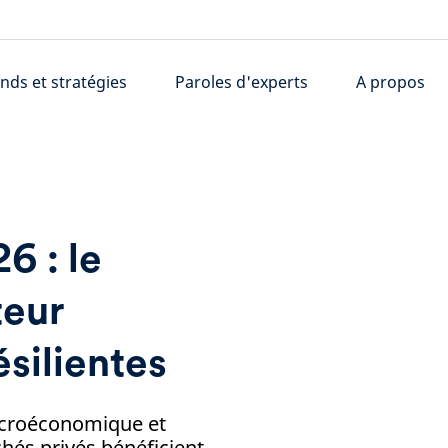
nds et stratégies
Paroles d'experts
A propos
6 : le
teur
ésilientes
macroéconomique et
chés privés bénéficient