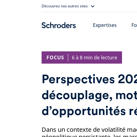
Skip
Découvrez nos autres sites
to
content
Expertises
Fo
FOCUS
6 à 8 min de lecture
Perspectives 202
découplage, mo
d’opportunités r
Dans un contexte de volatilité 
géopolitique persistante, les mar