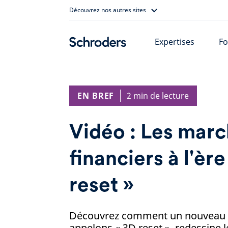
Skip
Découvrez nos autres sites
to
content
Expertises
Fo
EN BREF
2 min de lecture
Vidéo : Les mar
financiers à l'èr
reset »
Découvrez comment un nouveau 
appelons « 3D reset », redessine 