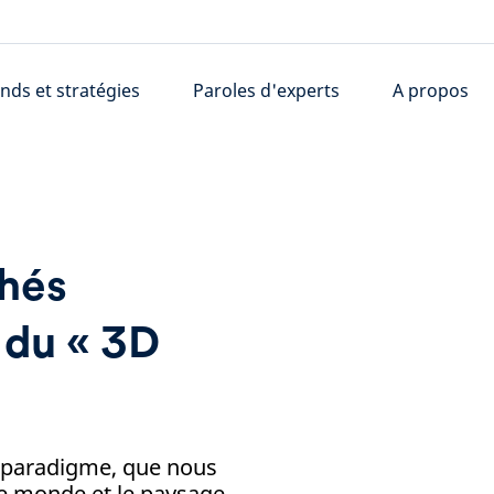
nds et stratégies
Paroles d'experts
A propos
chés
e du « 3D
paradigme, que nous
le monde et le paysage