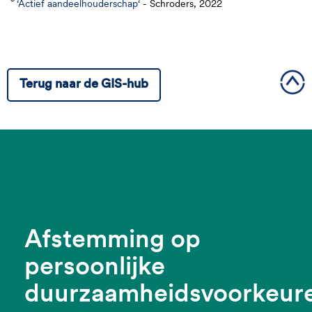
‘Actief aandeelhouderschap‘
- Schroders, 2022
Terug naar de GIS-hub
Afstemming op
persoonlijke
duurzaamheidsvoorkeur