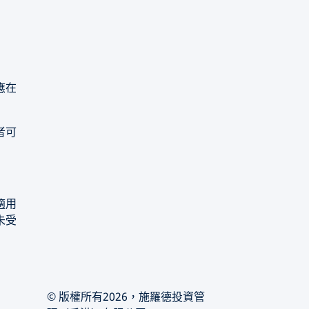
應在
者可
適用
未受
© 版權所有2026，施羅德投資管