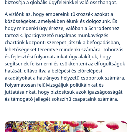
biztosítja a globális ügyfeleinkkel való összhangot.
A víziónk az, hogy embereink tükrözzék azokat a
közösségeket, amelyekben élünk és dolgozunk. És
hogy mindenki úgy érezze, valóban a Schrodershez
tartozik. Iparágvezető rugalmas munkavégzési
chartánk központi szerepet játszik a befogadásban,
lehetőségeket teremtve mindenki számára. Toborzási
és fejlesztési folyamatainkat úgy alakítjuk, hogy
segítsenek felismerni és csökkenteni az elfogultságok
hatását, eltávolítva a belépési és előrelépési
akadályokat a hátrányos helyzetű csoportok számára.
Folyamatosan felülvizsgáljuk politikáinkat és
juttatásainkat, hogy biztosítsuk azok igazságosságát
és támogató jellegét sokszínű csapataink számára.