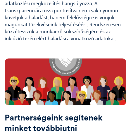
adatközlési megközelítés hangsúlyozza. A
transzparenciára összpontosítva nemcsak nyomon
követjük a haladást, hanem felelősségre is vonjuk
magunkat törekvéseink teljesítéséért. Rendszeresen
közzétesszük a munkaerő sokszínűségére és az
inklúzió terén elért haladásra vonatkozó adatokat.
Partnerségeink segítenek
minket továbbjutni