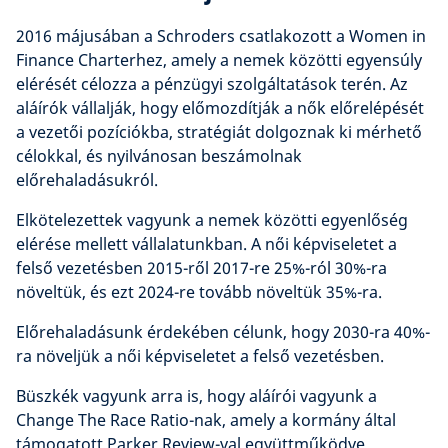
2016 májusában a Schroders csatlakozott a Women in
Finance Charterhez, amely a nemek közötti egyensúly
elérését célozza a pénzügyi szolgáltatások terén. Az
aláírók vállalják, hogy előmozdítják a nők előrelépését
a vezetői pozíciókba, stratégiát dolgoznak ki mérhető
célokkal, és nyilvánosan beszámolnak
előrehaladásukról.
Elkötelezettek vagyunk a nemek közötti egyenlőség
elérése mellett vállalatunkban. A női képviseletet a
felső vezetésben 2015-ről 2017-re 25%-ról 30%-ra
növeltük, és ezt 2024-re tovább növeltük 35%-ra.
Előrehaladásunk érdekében célunk, hogy 2030-ra 40%-
ra növeljük a női képviseletet a felső vezetésben.
Büszkék vagyunk arra is, hogy aláírói vagyunk a
Change The Race Ratio-nak, amely a kormány által
támogatott Parker Review-val együttműködve