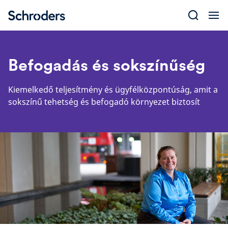
Skip
to
content
Befogadás és sokszínűség
Kiemelkedő teljesítmény és ügyfélközpontúság, amit a
sokszínű tehetség és befogadó környezet biztosít