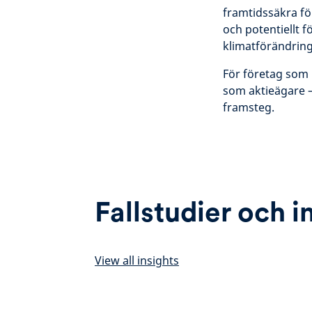
framtidssäkra fö
och potentiellt 
klimatförändringa
För företag som r
som aktieägare –
framsteg.
Fallstudier och i
View all insights