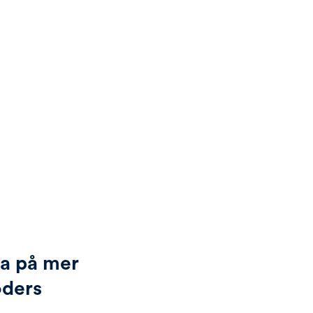
da på mer
oders