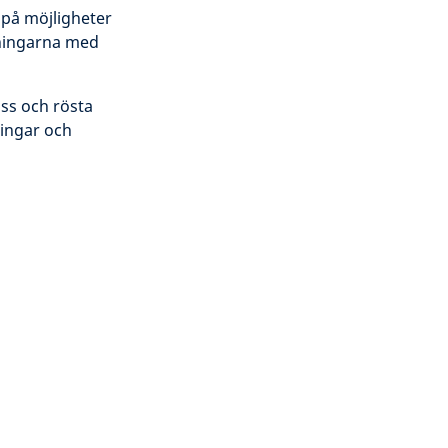
 på möjligheter
aningarna med
oss och rösta
ringar och