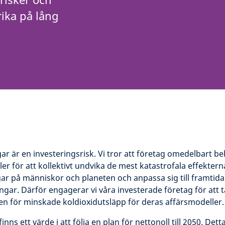
ika på lång
ar är en investeringsrisk. Vi tror att företag omedelbart b
er för att kollektivt undvika de mest katastrofala effektern
ar på människor och planeten och anpassa sig till framtida
gar. Därför engagerar vi våra investerade företag för att 
en för minskade koldioxidutsläpp för deras affärsmodeller.
inns ett värde i att följa en plan för nettonoll till 2050. Detta 