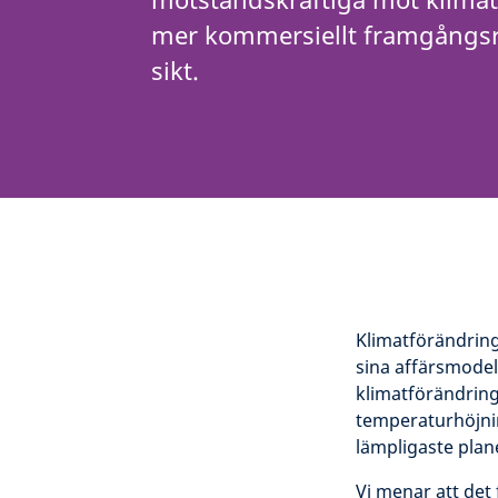
mer kommersiellt framgångsr
sikt.
Klimatförändring
sina affärsmodell
klimatförändring
temperaturhöjnin
lämpligaste plan
Vi menar att det f