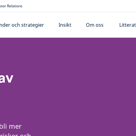
stor Relations
nder och strategier
Insikt
Om oss
Littera
av
bli mer
risker och