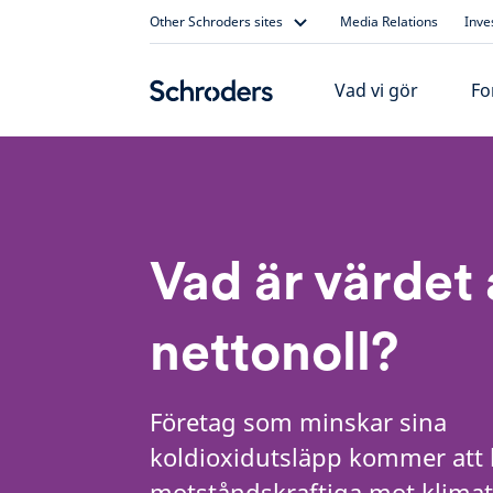
Skip
Other Schroders sites
Media Relations
Inve
to
content
Vad vi gör
Fo
Vad är värdet 
nettonoll?
Företag som minskar sina
koldioxidutsläpp kommer att 
motståndskraftiga mot klimat