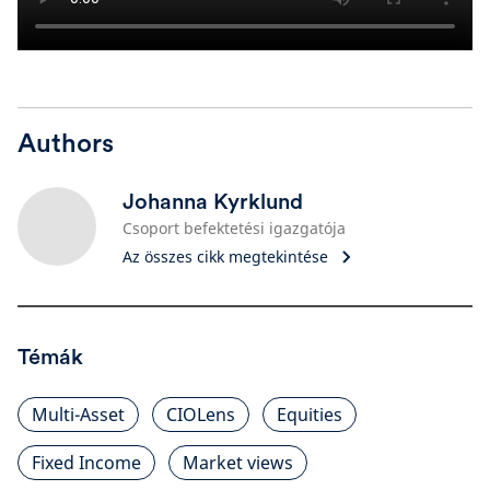
Authors
Johanna Kyrklund
Csoport befektetési igazgatója
Az összes cikk megtekintése
Témák
Multi-Asset
CIOLens
Equities
Fixed Income
Market views