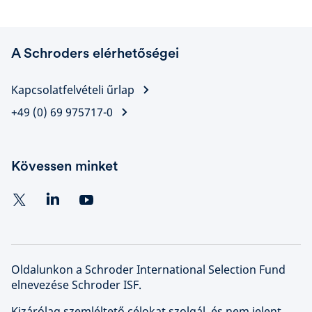
A Schroders elérhetőségei
Kapcsolatfelvételi űrlap
+49 (0) 69 975717-0
Kövessen minket
Oldalunkon a Schroder International Selection Fund
elnevezése Schroder ISF.
Kizárólag szemléltető célokat szolgál, és nem jelent