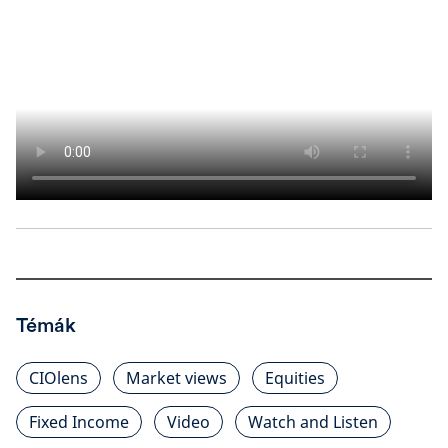
Témák
CIOlens
Market views
Equities
Fixed Income
Video
Watch and Listen