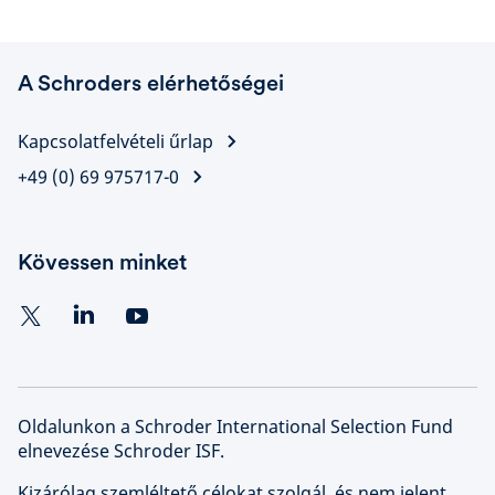
A Schroders elérhetőségei
Kapcsolatfelvételi űrlap
+49 (0) 69 975717-0
Kövessen minket
Oldalunkon a Schroder International Selection Fund
elnevezése Schroder ISF.
Kizárólag szemléltető célokat szolgál, és nem jelent