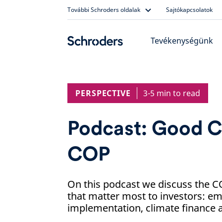
Skip
További Schroders oldalak
Sajtókapcsolatok
to
content
Tevékenységünk
PERSPECTIVE
3-5 min to read
Podcast: Good C
COP
On this podcast we discuss the 
that matter most to investors: emi
implementation, climate finance a