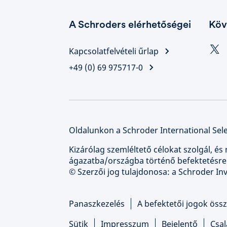
A Schroders elérhetőségei
Köv
Kapcsolatfelvételi űrlap
+49 (0) 69 975717-0
Oldalunkon a Schroder International Sele
Kizárólag szemléltető célokat szolgál, és 
ágazatba/országba történő befektetésre
© Szerzői jog tulajdonosa: a Schroder I
Panaszkezelés
A befektetői jogok össz
Sütik
Impresszum
Bejelentő
Csal