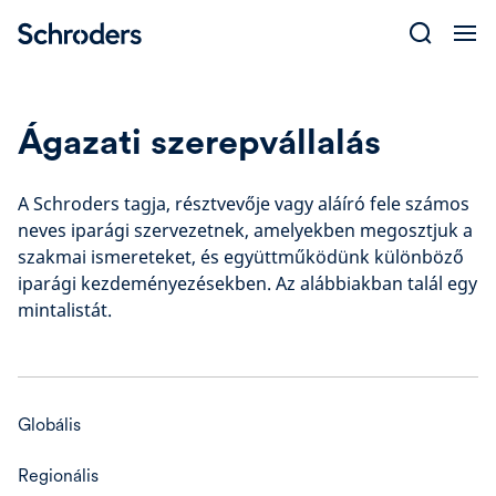
Skip
to
content
Ágazati szerepvállalás
A Schroders tagja, résztvevője vagy aláíró fele számos
neves iparági szervezetnek, amelyekben megosztjuk a
szakmai ismereteket, és együttműködünk különböző
iparági kezdeményezésekben. Az alábbiakban talál egy
mintalistát.
Globális
Regionális