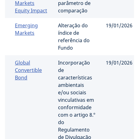
Markets
parâmetro de
Equity Impact
comparação
Emerging
Alteração do
19/01/2026
Markets
índice de
referência do
Fundo
Global
Incorporação
19/01/2026
Convertible
de
Bond
características
ambientais
e/ou sociais
vinculativas em
conformidade
com o artigo 8.º
do
Regulamento
de Divulgação