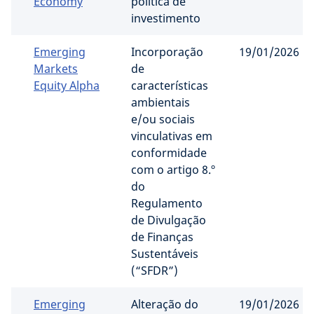
Economy
política de
investimento
Emerging
Incorporação
19/01/2026
Markets
de
Equity Alpha
características
ambientais
e/ou sociais
vinculativas em
conformidade
com o artigo 8.º
do
Regulamento
de Divulgação
de Finanças
Sustentáveis ​​
(“SFDR”)
Emerging
Alteração do
19/01/2026