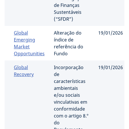
de Finanças
Sustentáveis ​​
(“SFDR”)
Global
Alteração do
19/01/2026
Emerging
índice de
Market
referência do
Opportunities
Fundo
Global
Incorporação
19/01/2026
Recovery
de
características
ambientais
e/ou sociais
vinculativas em
conformidade
com o artigo 8.º
do