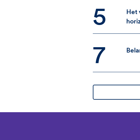
5
Het
hori
7
Bela