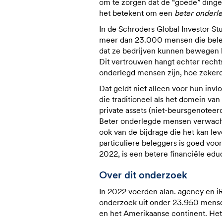
om te zorgen dat de “goede” ding
het betekent om een
beter onderl
In de Schroders Global Investor 
meer dan 23.000 mensen die belegg
dat ze bedrijven kunnen bewegen h
Dit vertrouwen hangt echter recht
onderlegd mensen zijn, hoe zekerd
Dat geldt niet alleen voor hun inv
die traditioneel als het domein va
private assets (niet-beursgenoteerd
Beter onderlegde mensen verwachte
ook van de bijdrage die het kan l
particuliere beleggers is goed voor 
2022, is een betere financiële educ
Over dit onderzoek
In 2022 voerden alan. agency en i
onderzoek uit onder 23.950 mensen
en het Amerikaanse continent. Het 