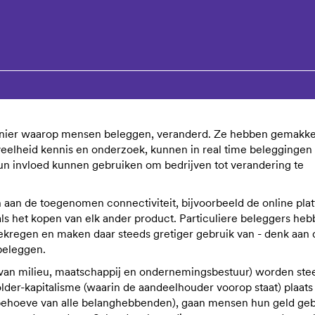
manier waarop mensen beleggen, veranderd. Ze hebben gemakkel
eelheid kennis en onderzoek, kunnen in real time beleggingen
un invloed kunnen gebruiken om bedrijven tot verandering te
en aan de toegenomen connectiviteit, bijvoorbeeld de online pla
ls het kopen van elk ander product. Particuliere beleggers he
ekregen en maken daar steeds gretiger gebruik van - denk aan 
beleggen.
 van milieu, maatschappij en ondernemingsbestuur) worden ste
lder-kapitalisme (waarin de aandeelhouder voorop staat) plaats
 behoeve van alle belanghebbenden), gaan mensen hun geld ge