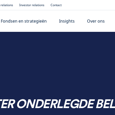
relations
Investor relations
Contact
Fondsen en strategieën
Insights
Over ons
TER ONDERLEGDE BE