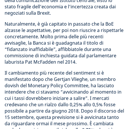
della comunicazione dell’Istituto centrale, visto lo
stato fragile dell’economia e l’incertezza creata dai
negoziati sulla Brexit.
Naturalmente, è già capitato in passato che la BoE
alzasse le aspettative, per poi non riuscire a rispettarle
concretamente. Molto prima delle più recenti
avvisaglie, la Banca si è guadagnata il titolo di
“fidanzato inaffidabile”, affibbiatole durante una
commissione di inchiesta guidata dal parlamentare
laburista Pat McFadden nel 2014.
Il cambiamento più recente del sentiment si è
manifestato dopo che Gertjan Vlieghe, un membro
dovish del Monetary Policy Committee, ha lasciato
intendere che ci stavamo “avvicinando al momento in
cui i tassi dovrebbero iniziare a salire”. I mercati
credevano che un rialzo dallo 0,25% allo 0,5% fosse
possibile a partire da giugno 2018. Dopo il discorso del
15 settembre, questa previsione si è avvicinata tanto
da riguardare ormai il mese prossimo. È cambiata