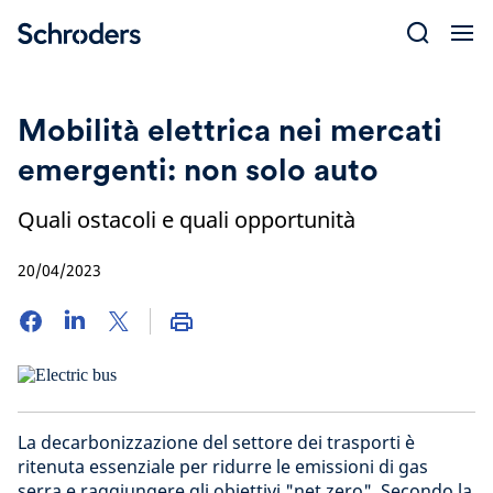
Skip
to
content
Mobilità elettrica nei mercati
emergenti: non solo auto
Quali ostacoli e quali opportunità
20/04/2023
La decarbonizzazione del settore dei trasporti è
ritenuta essenziale per ridurre le emissioni di gas
serra e raggiungere gli obiettivi "net zero". Secondo la