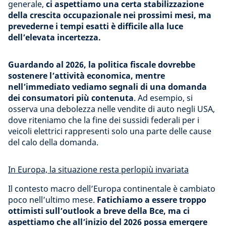
generale,
ci aspettiamo una certa stabilizzazione
della crescita occupazionale nei prossimi mesi, ma
prevederne i tempi esatti è difficile alla luce
dell’elevata incertezza.
Guardando al 2026, la politica fiscale dovrebbe
sostenere l’attività economica, mentre
nell’immediato vediamo segnali di una domanda
dei consumatori più contenuta
. Ad esempio, si
osserva una debolezza nelle vendite di auto negli USA,
dove riteniamo che la fine dei sussidi federali per i
veicoli elettrici rappresenti solo una parte delle cause
del calo della domanda.
In Europa, la situazione resta perlopiù invariata
Il contesto macro dell’Europa continentale è cambiato
poco nell’ultimo mese.
Fatichiamo a essere troppo
ottimisti sull’outlook a breve della Bce, ma ci
aspettiamo che all’inizio del 2026 possa emergere