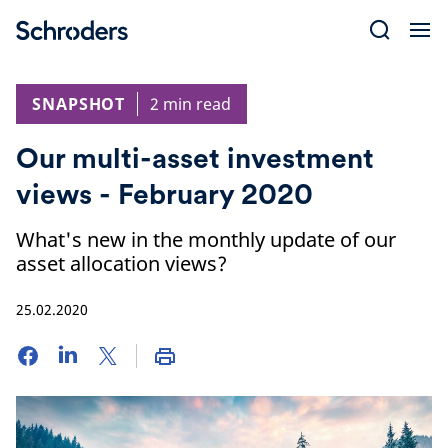
Skip
to
content
SNAPSHOT
2 min read
Our multi-asset investment
views - February 2020
What's new in the monthly update of our
asset allocation views?
25.02.2020