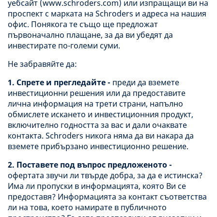
уебсайт (www.schroders.com) или изпращащи ви на
проспект с марката на Schroders и адреса на нашия
офис. Понякога те също ще предложат
първоначално плащане, за да ви убедят да
инвестирате по-големи суми.
Не забравяйте да:
1. Спрете и прегледайте -
преди да вземете
инвестиционни решения или да предоставите
лична информация на трети страни, напълно
обмислете искането и инвестиционния продукт,
включително годността за вас и дали очаквате
контакта. Schroders никога няма да ви накара да
вземете прибързано инвестиционно решение.
2. Поставете под въпрос предложеното -
офертата звучи ли твърде добра, за да е истинска?
Има ли пропуски в информацията, която Ви се
предоставя? Информацията за контакт съответства
ли на това, което намирате в публичното