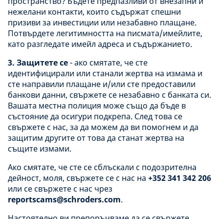
пространство? Бъдете предпазливи от внезапни и
нежелани контакти, които съдържат спешни
призиви за инвестиции или незабавно плащане.
Потвърдете легитимността на писмата/имейлите,
като разгледате имейл адреса и съдържанието.
3. Защитете се
- ако смятате, че сте
идентифицирали или станали жертва на измама и
сте направили плащане и/или сте предоставили
банкови данни, свържете се незабавно с банката си.
Вашата местна полиция може също да бъде в
състояние да осигури подкрепа. След това се
свържете с нас, за да можем да ви помогнем и да
защитим другите от това да станат жертва на
същите измами.
Ако смятате, че сте се сблъскали с подозрителна
дейност, моля, свържете се с нас на
+352 341 342 206
или се свържете с нас чрез
reportscams@schroders.com
.
Настоятелно ви препоръчваме да се свържете