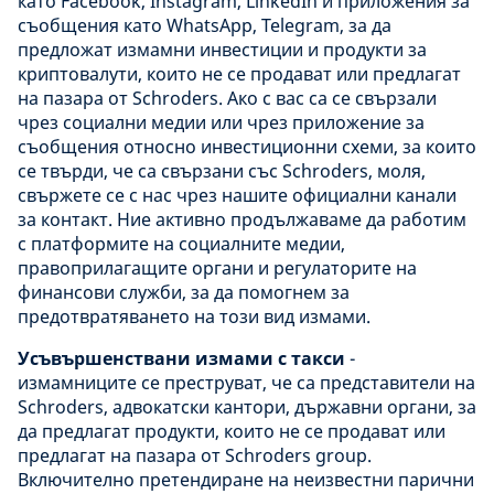
като Facebook, Instagram, LinkedIn и приложения за
съобщения като WhatsApp, Telegram, за да
предложат измамни инвестиции и продукти за
криптовалути, които не се продават или предлагат
на пазара от Schroders. Ако с вас са се свързали
чрез социални медии или чрез приложение за
съобщения относно инвестиционни схеми, за които
се твърди, че са свързани със Schroders, моля,
свържете се с нас чрез нашите официални канали
за контакт. Ние активно продължаваме да работим
с платформите на социалните медии,
правоприлагащите органи и регулаторите на
финансови служби, за да помогнем за
предотвратяването на този вид измами.
Усъвършенствани измами с такси
-
измамниците се преструват, че са представители на
Schroders, адвокатски кантори, държавни органи, за
да предлагат продукти, които не се продават или
предлагат на пазара от Schroders group.
Включително претендиране на неизвестни парични