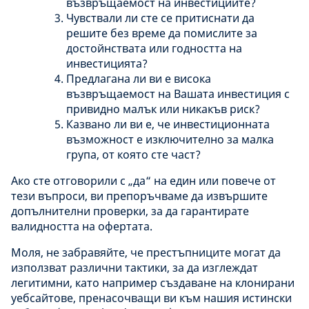
възвръщаемост на инвестициите?
Чувствали ли сте се притиснати да
решите без време да помислите за
достойнствата или годността на
инвестицията?
Предлагана ли ви е висока
възвръщаемост на Вашата инвестиция с
привидно малък или никакъв риск?
Казвано ли ви е, че инвестиционната
възможност е изключително за малка
група, от която сте част?
Ако сте отговорили с „да“ на един или повече от
тези въпроси, ви препоръчваме да извършите
допълнителни проверки, за да гарантирате
валидността на офертата.
Моля, не забравяйте, че престъпниците могат да
използват различни тактики, за да изглеждат
легитимни, като например създаване на клонирани
уебсайтове, пренасочващи ви към нашия истински