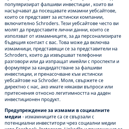
популяризират фалшиви инвестиции , които ви
насърчават да посещавате измамни уебсайтове,
които се представят за истински компании,
включително Schroders. Тези уебсайтове често ви
молят да предоставите лични данни, които се
използват от измамниците, за да персонализирате
бъдещия контакт с вас. Това може да включва
измамници, представящи се за представители на
Schroders, които да извършват телефонни
разговори или да изпращат имейли с проспекти и
формуляри за кандидатстване за фалшиви
инвестиции, и пренасочване към истински
уебсайтове на Schroder. Моля, свържете се
директно с нас, ако имате някакви въпроси или
притеснения относно легитимността на даден
инвестиционен продукт.
Предупреждение за измами в социалните
медии
- измамниците са се свързали с
потенциални инвеститори чрез социални медии