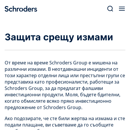
Skip
to
content
Защита срещу измами
От време на време Schroders Group е мишена на
различни измами. В неотдавнашни инциденти от
този характер отделни лица или престъпни групи се
представиха като професионалисти, работещи за
Schroders Group, за да предлагат фалшиви
инвестиционни продукти. Моля, бъдете бдителни,
когато обмисляте всяко пряко инвестиционно
предложение от Schroders Group.
Ако подозирате, че сте били жертва на измама и сте
подали плащане, ви съветваме да го съобщите