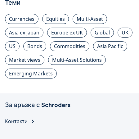
Теми
Currencies
Equities
Multi-Asset
Asia ex Japan
Europe ex UK
Global
UK
US
Bonds
Commodities
Asia Pacific
Market views
Multi-Asset Solutions
Emerging Markets
За връзка с Schroders
Контакти