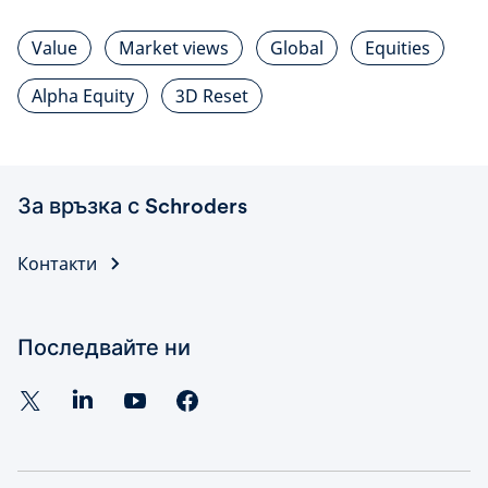
Value
Market views
Global
Equities
Alpha Equity
3D Reset
За връзка с Schroders
Контакти
Последвайте ни