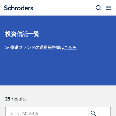
Skip
to
content
投資信託一覧
≫
償還ファンドの運用報告書は
こちら
25
results