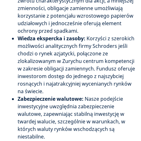
zwrotu charakterystycznym dla akcji, a mniejszej
zmienności, obligacje zamienne umożliwiają
korzystanie z potencjału wzrostowego papierów
udziałowych i jednocześnie oferują element
ochrony przed spadkami.
Wiedza ekspercka i zasoby:
Korzyści z szerokich
możliwości analitycznych firmy Schroders jeśli
chodzi o rynek azjatycki, połączone ze
zlokalizowanym w Zurychu centrum kompetencji
w zakresie obligacji zamiennych. Fundusz oferuje
inwestorom dostęp do jednego z najszybciej
rosnących i najatrakcyjniej wycenianych rynków
na świecie.
Zabezpieczenie walutowe:
Nasze podejście
inwestycyjne uwzględnia zabezpieczenie
walutowe, zapewniając stabilną inwestycję w
twardej walucie, szczególnie w warunkach, w
których waluty rynków wschodzących są
niestabilne.