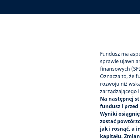
Fundusz ma aspe
sprawie ujawnia
finansowych (SF
Oznacza to, że 
rozwoju niż wsk
zarządzającego i
Na następnej st
fundusz i przed
Wyniki osiągnię
zostać powtórzo
jak i rosnąć, a
kapitału. Zmia