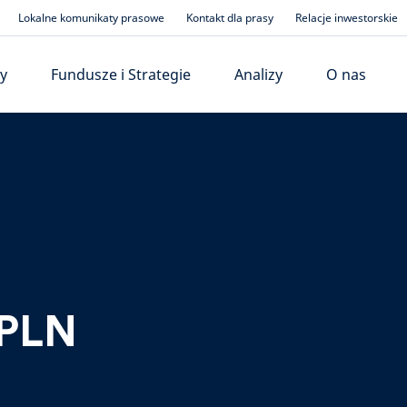
Lokalne komunikaty prasowe
Kontakt dla prasy
Relacje inwestorskie
y
Fundusze i Strategie
Analizy
O nas
 PLN