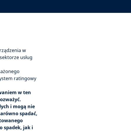
rządzenia w
sektorze usług
oważonego
system ratingowy
owaniem w ten
rozważyć.
łych i mogą nie
 zarówno spadać,
estowanego
spadek, jak i