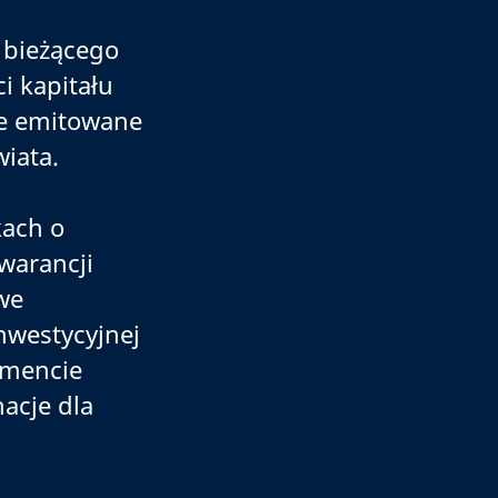
 bieżącego
i kapitału
je emitowane
wiata.
kach o
warancji
owe
inwestycyjnej
umencie
acje dla