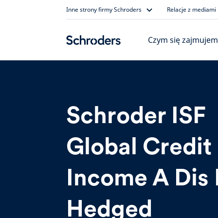
Skip
Inne strony firmy Schroders
Relacje z mediami
to
content
Czym się zajmujem
Schroder ISF
Global Credit
Income A Dis
Hedged