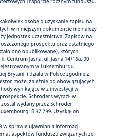
ofertowych i raporcie rocznym funduszu.
akąkolwiek osobę o uzyskanie zapisu na
rtych w niniejszym dokumencie nie należy
aży jednostek uczestnictwa. Zapisów na
proszczonego prospektu oraz ostatniego
stało ono opublikowane), których
. Centrum Jasna, ul. Jasna 14/16a, 00-
zarejestrowanym w Luksemburgu
Brytanii i działa w Polsce zgodnie z
westor może, zależnie od obowiązujących
ody wynikające w z inwestycji w
 prospekcie. Schroders wyraził w
t został wydany przez Schroder
Luxembourg: B 37.799. Uzyskał on
 w sprawie ujawniania informacji
emat aspektów funduszu związanych ze