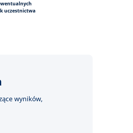
 ewentualnych
ek uczestnictwa
a
czące wyników,