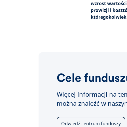
wzrost wartośc
prowizji i kosz
któregokolwiek
Cele funduszu
Więcej informacji na te
można znaleźć w naszy
Odwiedź centrum funduszy