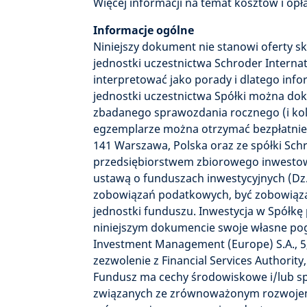
Więcej informacji na temat kosztów i op
Informacje ogólne
Niniejszy dokument nie stanowi oferty s
jednostki uczestnictwa Schroder Interna
interpretować jako porady i dlatego inf
jednostki uczestnictwa Spółki można dok
zbadanego sprawozdania rocznego (i kol
egzemplarze można otrzymać bezpłatnie z
141 Warszawa, Polska oraz ze spółki Sc
przedsiębiorstwem zbiorowego inwestowa
ustawą o funduszach inwestycyjnych (Dz.
zobowiązań podatkowych, być zobowiązan
jednostki funduszu. Inwestycja w Spółkę 
niniejszym dokumencie swoje własne pogl
Investment Management (Europe) S.A., 5
zezwolenie z Financial Services Authorit
Fundusz ma cechy środowiskowe i/lub spo
związanych ze zrównoważonym rozwojem 