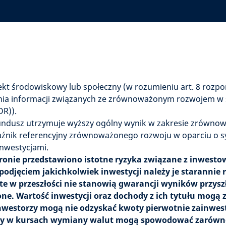
kt środowiskowy lub społeczny (w rozumieniu art. 8 rozpo
nia informacji związanych ze zrównoważonym rozwojem w 
DR)).
fundusz utrzymuje wyższy ogólny wynik w zakresie zrówn
aźnik referencyjny zrównoważonego rozwoju w oparciu o 
nwestycjami.
ronie przedstawiono istotne ryzyka związane z inwest
 podjęciem jakichkolwiek inwestycji należy je starannie 
te w przeszłości nie stanowią gwarancji wyników przysz
ne. Wartość inwestycji oraz dochody z ich tytułu mogą
 inwestorzy mogą nie odzyskać kwoty pierwotnie zainw
ny w kursach wymiany walut mogą spowodować zarówno 