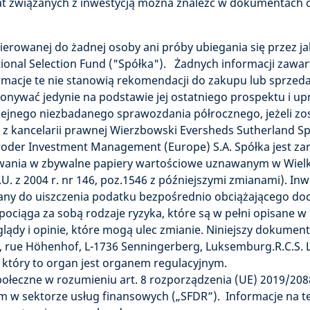
łat związanych z inwestycją można znaleźć w dokumentach 
kierowanej do żadnej osoby ani próby ubiegania się przez j
tional Selection Fund ("Spółka"). Żadnych informacji zawa
ormacje te nie stanowią rekomendacji do zakupu lub sprzed
onywać jedynie na podstawie jej ostatniego prospektu i u
ejnego niezbadanego sprawozdania półrocznego, jeżeli zo
 kancelarii prawnej Wierzbowski Eversheds Sutherland Sp.k
hroder Investment Management (Europe) S.A. Spółka jest 
nia w zbywalne papiery wartościowe uznawanym w Wielkiej 
U. z 2004 r. nr 146, poz.1546 z późniejszymi zmianami). In
y do uiszczenia podatku bezpośrednio obciążającego doch
pociąga za sobą rodzaje ryzyka, które są w pełni opisane w
ądy i opinie, które mogą ulec zmianie. Niniejszy dokumen
, rue Höhenhof, L-1736 Senningerberg, Luksemburg.R.C.S. 
y, który to organ jest organem regulacyjnym.
łeczne w rozumieniu art. 8 rozporządzenia (UE) 2019/2088
w sektorze usług finansowych („SFDR”). Informacje na t