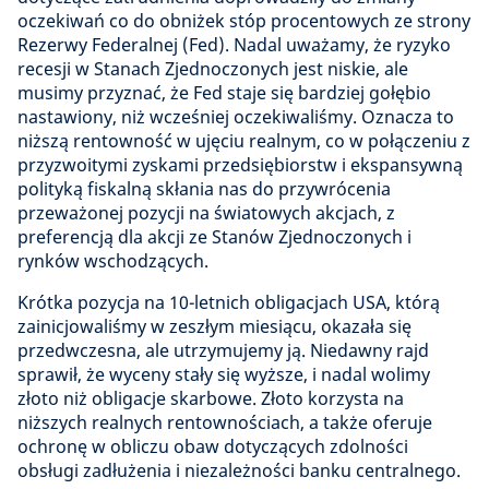
oczekiwań co do obniżek stóp procentowych ze strony
Rezerwy Federalnej (Fed). Nadal uważamy, że ryzyko
recesji w Stanach Zjednoczonych jest niskie, ale
musimy przyznać, że Fed staje się bardziej gołębio
nastawiony, niż wcześniej oczekiwaliśmy. Oznacza to
niższą rentowność w ujęciu realnym, co w połączeniu z
przyzwoitymi zyskami przedsiębiorstw i ekspansywną
polityką fiskalną skłania nas do przywrócenia
przeważonej pozycji na światowych akcjach, z
preferencją dla akcji ze Stanów Zjednoczonych i
rynków wschodzących.
Krótka pozycja na 10-letnich obligacjach USA, którą
zainicjowaliśmy w zeszłym miesiącu, okazała się
przedwczesna, ale utrzymujemy ją. Niedawny rajd
sprawił, że wyceny stały się wyższe, i nadal wolimy
złoto niż obligacje skarbowe. Złoto korzysta na
niższych realnych rentownościach, a także oferuje
ochronę w obliczu obaw dotyczących zdolności
obsługi zadłużenia i niezależności banku centralnego.