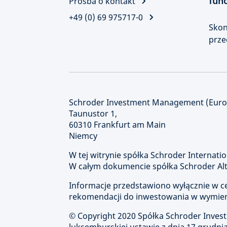
fun
Prośba o kontakt
+49 (0) 69 975717-0
Skon
prze
Schroder Investment Management (Europ
Taunustor 1,
60310 Frankfurt am Main
Niemcy
W tej witrynie spółka Schroder Internatio
W całym dokumencie spółka Schroder Alte
Informacje przedstawiono wyłącznie w cel
rekomendacji do inwestowania w wymien
© Copyright
2020 Spółka Schroder Inve