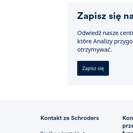
Zapisz się n
Odwiedź nasze centr
które Analizy przyg
otrzymywać.
Zapisz się
Kontakt ze Schroders
Kon
prz