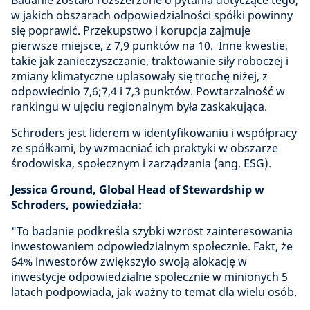
Badanie zostało rozszerzone o pytania dotyczące tego,
w jakich obszarach odpowiedzialności spółki powinny
się poprawić. Przekupstwo i korupcja zajmuje
pierwsze miejsce, z 7,9 punktów na 10. Inne kwestie,
takie jak zanieczyszczanie, traktowanie siły roboczej i
zmiany klimatyczne uplasowały się trochę niżej, z
odpowiednio 7,6;7,4 i 7,3 punktów. Powtarzalność w
rankingu w ujęciu regionalnym była zaskakująca.
Schroders jest liderem w identyfikowaniu i współpracy
ze spółkami, by wzmacniać ich praktyki w obszarze
środowiska, społecznym i zarządzania (ang. ESG).
Jessica Ground, Global Head of Stewardship w
Schroders, powiedziała:
"To badanie podkreśla szybki wzrost zainteresowania
inwestowaniem odpowiedzialnym społecznie. Fakt, że
64% inwestorów zwiększyło swoją alokację w
inwestycje odpowiedzialne społecznie w minionych 5
latach podpowiada, jak ważny to temat dla wielu osób.