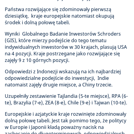
Państwa rozwijające się zdominowały pierwszą
dziesiątkę, kraje europejskie natomiast okupują
środek i dolną połowę tabeli.
Wyniki Globalnego Badanie Inwestorów Schroders
(GIS), które mierzy podejście do tego tematu
indywidualnych inwestorów w 30 krajach, plasują USA
na 4 pozycji. Kraje postrzegane jako rozwijające się
zajęły 9 z 10 górnych pozycji.
Odpowiedzi z Indonezji wskazują na ich najbardziej
odpowiedzialne podejście do inwestycji, Indie
natomaist zajęły drugie miejsce, a Chiny trzecie.
Uzupełniły zestawienie Tajlandia (5-te miejsce), RPA (6-
te), Brazylia (7-e), ZEA (8-e), Chile (9-e) i Tajwan (10-te).
Europejskie i azjatyckie kraje rozwinięte zdominowały
dolną połowę tabeli. Jest tak pomimo tego, że politycy
w Europie i Japonii kładą poważny nacisk na
zachęcanie do długoterminowych, odpowiedzialnych