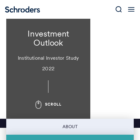
Skip
to
content
Investment
Outlook
Institutional Investor Study
2022
SCROLL
ABOUT