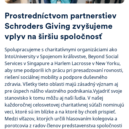
Prostredníctvom partnerstiev
Schroders Giving zvyšujeme
vplyv na širšiu spoločnosť
Spolupracujeme s charitatívnymi organizáciami ako
IntoUniversity v Spojenom kráľovstve, Beyond Social
Services v Singapure a Harlem Lacrosse v New Yorku,
aby sme podporili ich prácu pri presadzovaní rovnosti,
riešení sociálnej mobility a podpore duševného
zdravia. Všetky tieto oblasti majú zásadný význam aj
pre úspech nášho vlastného podnikania.Vyjadriť svoje
stanovisko k tomu môžu aj naši ľudia. V našej
každoročnej celosvetovej charitatívnej súťaži nominujú
veci, ktoré sú im blízke a na ktoré by chceli prispieť.
Medzi víťazov, ktorých určili hlasovaním kolegovia a
porotcovia z radov členov predstavenstva spoločnosti