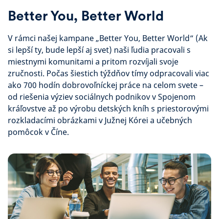
Better You, Better World
V rámci našej kampane „Better You, Better World“ (Ak
si lepší ty, bude lepší aj svet) naši ľudia pracovali s
miestnymi komunitami a pritom rozvíjali svoje
zručnosti. Počas šiestich týždňov tímy odpracovali viac
ako 700 hodín dobrovoľníckej práce na celom svete –
od riešenia výziev sociálnych podnikov v Spojenom
kráľovstve až po výrobu detských kníh s priestorovými
rozkladacími obrázkami v Južnej Kórei a učebných
pomôcok v Číne.