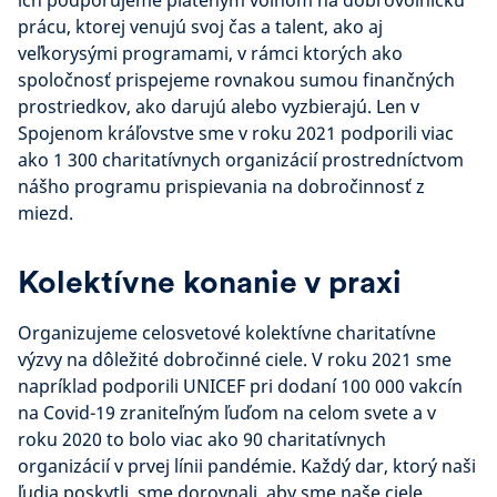
ich podporujeme plateným voľnom na dobrovoľnícku
prácu, ktorej venujú svoj čas a talent, ako aj
veľkorysými programami, v rámci ktorých ako
spoločnosť prispejeme rovnakou sumou finančných
prostriedkov, ako darujú alebo vyzbierajú. Len v
Spojenom kráľovstve sme v roku 2021 podporili viac
ako 1 300 charitatívnych organizácií prostredníctvom
nášho programu prispievania na dobročinnosť z
miezd.
Kolektívne konanie v praxi
Organizujeme celosvetové kolektívne charitatívne
výzvy na dôležité dobročinné ciele. V roku 2021 sme
napríklad podporili UNICEF pri dodaní 100 000 vakcín
na Covid-19 zraniteľným ľuďom na celom svete a v
roku 2020 to bolo viac ako 90 charitatívnych
organizácií v prvej línii pandémie. Každý dar, ktorý naši
ľudia poskytli, sme dorovnali, aby sme naše ciele