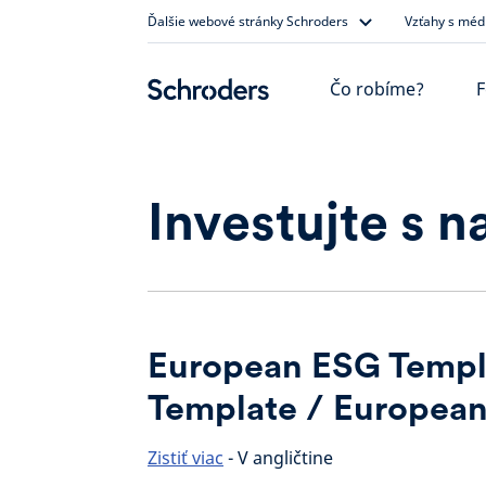
Skip
Ďalšie webové stránky Schroders
Vzťahy s méd
to
content
Čo robíme?
F
Investujte s n
European ESG Templ
Template / European
Zistiť viac
- V angličtine