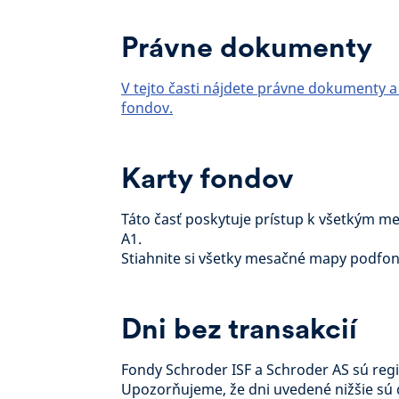
Právne dokumenty
V tejto časti nájdete právne dokumenty a
fondov.
Karty fondov
Táto časť poskytuje prístup k všetkým m
A1.
Stiahnite si všetky mesačné mapy podfo
Dni bez transakcií
Fondy Schroder ISF a Schroder AS sú re
Upozorňujeme, že dni uvedené nižšie sú 