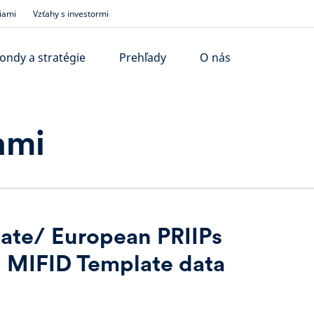
iami
Vzťahy s investormi
ondy a stratégie
Prehľady
O nás
ami
ate/ European PRIIPs
 MIFID Template data