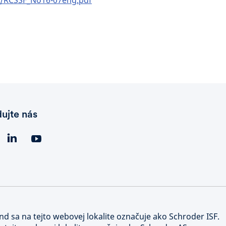
s/RCSSF_No16-07eng.pdf
dujte nás
nd sa na tejto webovej lokalite označuje ako Schroder ISF.