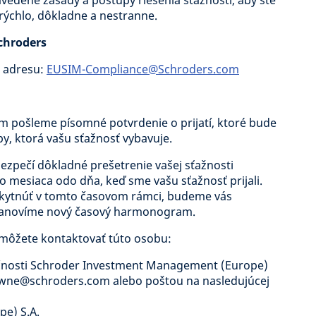
vedené zásady a postupy riešenia sťažností, aby ste
 rýchlo, dôkladne a nestranne.
Schroders
o adresu:
EUSIM-Compliance@Schroders.com
vám pošleme písomné potvrdenie o prijatí, ktoré bude
, ktorá vašu sťažnosť vybavuje.
ezpečí dôkladné prešetrenie vašej sťažnosti
mesiaca odo dňa, keď sme vašu sťažnosť prijali.
ytnúť v tomto časovom rámci, budeme vás
tanovíme nový časový harmonogram.
, môžete kontaktovať túto osobu:
ločnosti Schroder Investment Management (Europe)
rowne@schroders.com alebo poštou na nasledujúcej
e) S.A.