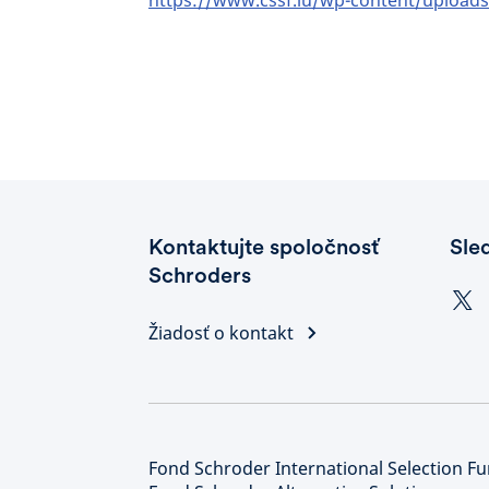
https://www.cssf.lu/wp-content/upload
Kontaktujte spoločnosť
Sle
Schroders
Žiadosť o kontakt
Fond Schroder International Selection Fu