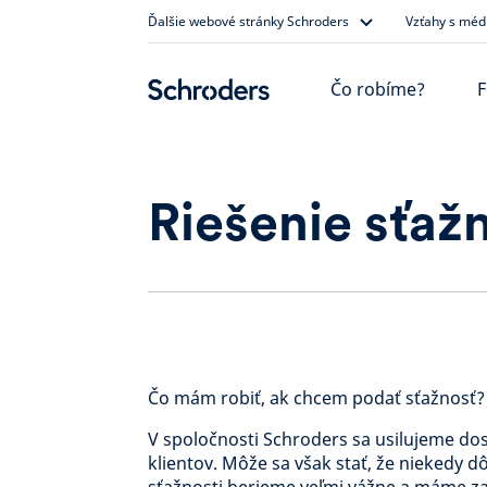
Skip
Ďalšie webové stránky Schroders
Vzťahy s méd
to
content
Čo robíme?
F
Riešenie sťažn
Čo mám robiť, ak chcem podať sťažnosť?
V spoločnosti Schroders sa usilujeme dos
klientov. Môže sa však stať, že niekedy d