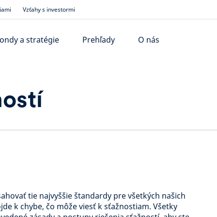
iami
Vzťahy s investormi
ondy a stratégie
Prehľady
O nás
ostí
ahovať tie najvyššie štandardy pre všetkých našich
ôjde k chybe, čo môže viesť k sťažnostiam. Všetky