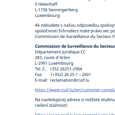
5 Heienhaff
L-1736 Senningerberg
Luxembourg
Ak nebudete s našou odpoveďou spokojní
spoločnosti Schroders máte právo vec 
Commission de Surveillance du Secteur F
Commission de Surveillance du Secteur
Département Juridique CC
283, route d’Arlon
L-2991 Luxembourg
Tel. č.: +352 26251-2904
Fax: (+352) 26 25 1 – 2601
E-mail: reclamation@cssf.lu
https://www.cssf.lu/en/customer-compla
Na nasledujúcej adrese si môžete stiah
riešení sťažností: