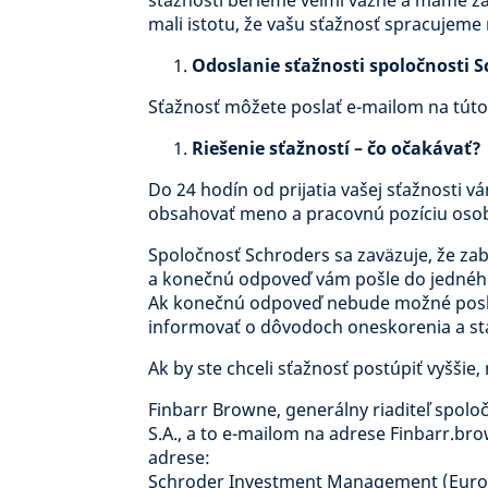
sťažnosti berieme veľmi vážne a máme za
mali istotu, že vašu sťažnosť spracujeme
Odoslanie sťažnosti spoločnosti 
Sťažnosť môžete poslať e-mailom na tút
Riešenie sťažností – čo očakávať?
Do 24 hodín od prijatia vašej sťažnosti 
obsahovať meno a pracovnú pozíciu osoby
Spoločnosť Schroders sa zaväzuje, že zab
a konečnú odpoveď vám pošle do jedného 
Ak konečnú odpoveď nebude možné posk
informovať o dôvodoch oneskorenia a s
Ak by ste chceli sťažnosť postúpiť vyššie
Finbarr Browne, generálny riaditeľ spo
S.A., a to e-mailom na adrese Finbarr.b
adrese:
Schroder Investment Management (Europ