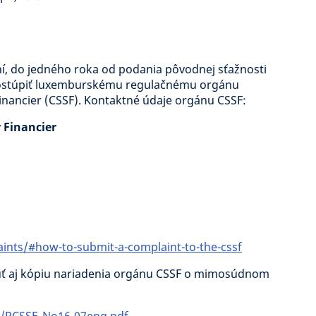
, do jedného roka od podania pôvodnej sťažnosti
postúpiť luxemburskému regulačnému orgánu
inancier (CSSF). Kontaktné údaje orgánu CSSF:
 Financier
ints/#how-to-submit-a-complaint-to-the-cssf
nuť aj kópiu nariadenia orgánu CSSF o mimosúdnom