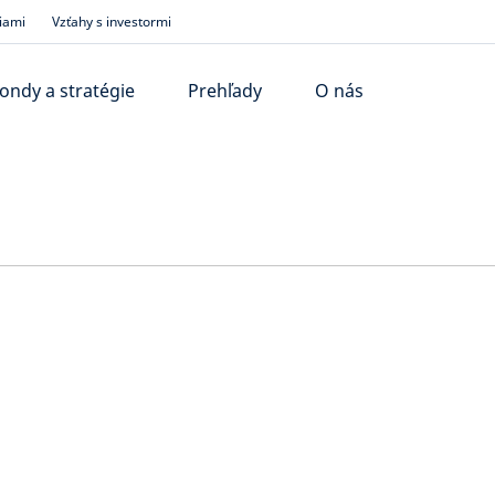
iami
Vzťahy s investormi
ondy a stratégie
Prehľady
O nás