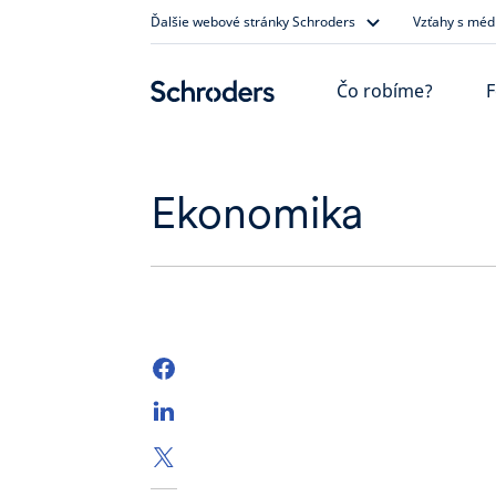
Skip
Ďalšie webové stránky Schroders
Vzťahy s méd
to
content
Čo robíme?
F
Ekonomika