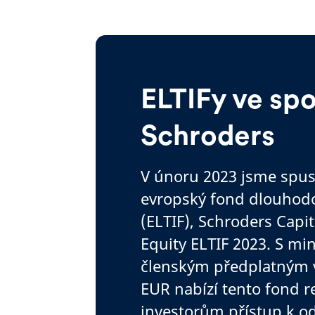
ELTIFy ve spo
Schroders
V únoru 2023 jsme spust
evropský fond dlouhodo
(ELTIF), Schroders Capit
Equity ELTIF 2023. S m
členským předplatným v
EUR nabízí tento fond r
investorům přístup k o