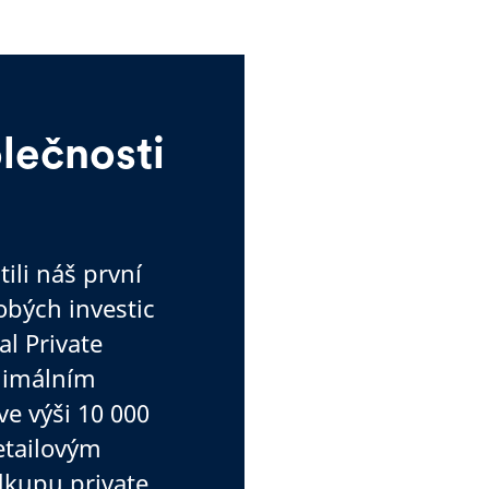
lečnosti
ili náš první
bých investic
al Private
inimálním
e výši 10 000
etailovým
dkupu private