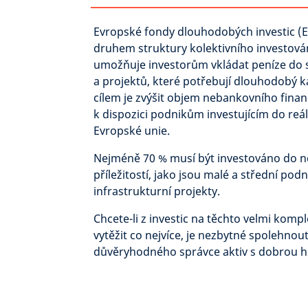
Evropské fondy dlouhodobých investic (E
druhem struktury kolektivního investován
umožňuje investorům vkládat peníze do 
a projektů, které potřebují dlouhodobý kap
cílem je zvýšit objem nebankovního financ
k dispozici podnikům investujícím do re
Evropské unie.
Nejméně 70 % musí být investováno do 
příležitostí, jako jsou malé a střední pod
infrastrukturní projekty.
Chcete-li z investic na těchto velmi kompl
vytěžit co nejvíce, je nezbytné spolehnou
důvěryhodného správce aktiv s dobrou his