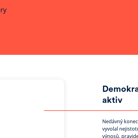
ry
Demokra
aktiv
Nedávný konec 
vyvolal nejisto
výnosů, pravide