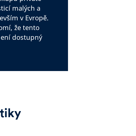
ticí malých a
evším v Evropě.
mí, že tento
není dostupný
stiky