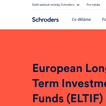
Skip
Další webové stránky Schroders
Pro média
to
content
Co děláme
Fo
European Lon
Term Investm
Funds (ELTIF)