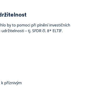
ržitelnost
lo by to pomoci při plnění investičních
ů udržitelnosti – tj. SFDR čl. 8* ELTIF.
 k příznivým