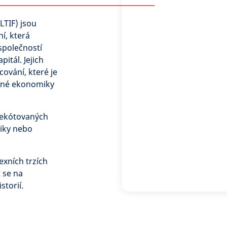
LTIF) jsou
í, která
společností
itál. Jejich
ování, které je
álné ekonomiky
nekótovaných
niky nebo
exních trzích
t se na
torií.