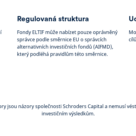
Regulovaná struktura
Ud
í
Fondy ELTIF může nabízet pouze oprávněný
Moh
správce podle směrnice EU o správcích
cíl
alternativních investičních fondů (AIFMD),
který podléhá pravidlům této směrnice.
ory jsou názory společnosti Schroders Capital a nemusí vést
investičním výsledkům.