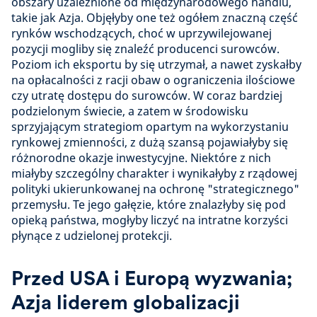
obszary uzależnione od międzynarodowego handlu,
takie jak Azja. Objęłyby one też ogółem znaczną część
rynków wschodzących, choć w uprzywilejowanej
pozycji mogliby się znaleźć producenci surowców.
Poziom ich eksportu by się utrzymał, a nawet zyskałby
na opłacalności z racji obaw o ograniczenia ilościowe
czy utratę dostępu do surowców. W coraz bardziej
podzielonym świecie, a zatem w środowisku
sprzyjającym strategiom opartym na wykorzystaniu
rynkowej zmienności, z dużą szansą pojawiałyby się
różnorodne okazje inwestycyjne. Niektóre z nich
miałyby szczególny charakter i wynikałyby z rządowej
polityki ukierunkowanej na ochronę "strategicznego"
przemysłu. Te jego gałęzie, które znalazłyby się pod
opieką państwa, mogłyby liczyć na intratne korzyści
płynące z udzielonej protekcji.
Przed USA i Europą wyzwania;
Azja liderem globalizacji