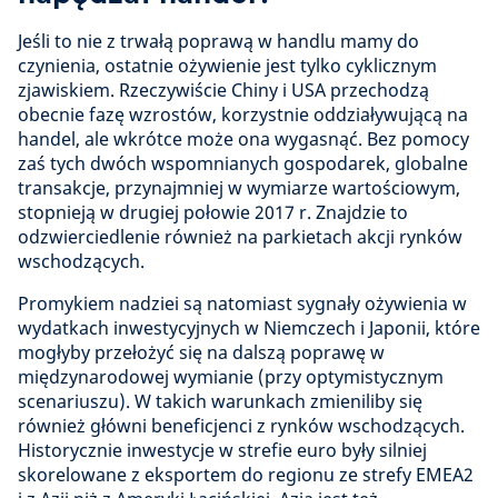
Jeśli to nie z trwałą poprawą w handlu mamy do
czynienia, ostatnie ożywienie jest tylko cyklicznym
zjawiskiem. Rzeczywiście Chiny i USA przechodzą
obecnie fazę wzrostów, korzystnie oddziaływującą na
handel, ale wkrótce może ona wygasnąć. Bez pomocy
zaś tych dwóch wspomnianych gospodarek, globalne
transakcje, przynajmniej w wymiarze wartościowym,
stopnieją w drugiej połowie 2017 r. Znajdzie to
odzwierciedlenie również na parkietach akcji rynków
wschodzących.
Promykiem nadziei są natomiast sygnały ożywienia w
wydatkach inwestycyjnych w Niemczech i Japonii, które
mogłyby przełożyć się na dalszą poprawę w
międzynarodowej wymianie (przy optymistycznym
scenariuszu). W takich warunkach zmieniliby się
również główni beneficjenci z rynków wschodzących.
Historycznie inwestycje w strefie euro były silniej
skorelowane z eksportem do regionu ze strefy EMEA2