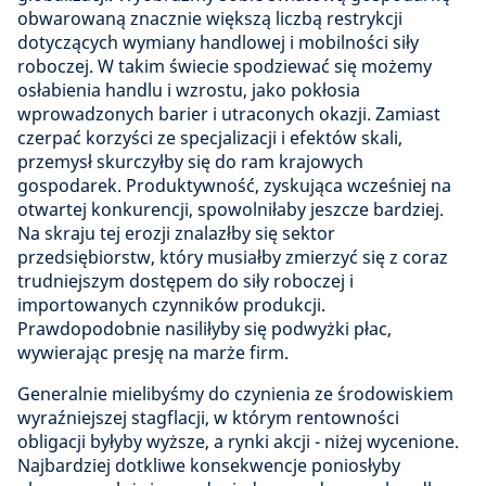
obwarowaną znacznie większą liczbą restrykcji
dotyczących wymiany handlowej i mobilności siły
roboczej. W takim świecie spodziewać się możemy
osłabienia handlu i wzrostu, jako pokłosia
wprowadzonych barier i utraconych okazji. Zamiast
czerpać korzyści ze specjalizacji i efektów skali,
przemysł skurczyłby się do ram krajowych
gospodarek. Produktywność, zyskująca wcześniej na
otwartej konkurencji, spowolniłaby jeszcze bardziej.
Na skraju tej erozji znalazłby się sektor
przedsiębiorstw, który musiałby zmierzyć się z coraz
trudniejszym dostępem do siły roboczej i
importowanych czynników produkcji.
Prawdopodobnie nasiliłyby się podwyżki płac,
wywierając presję na marże firm.
Generalnie mielibyśmy do czynienia ze środowiskiem
wyraźniejszej stagflacji, w którym rentowności
obligacji byłyby wyższe, a rynki akcji - niżej wycenione.
Najbardziej dotkliwe konsekwencje poniosłyby