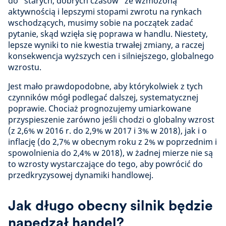
do "starych, dobrych czasów" ze wzmożoną
aktywnością i lepszymi stopami zwrotu na rynkach
wschodzących, musimy sobie na początek zadać
pytanie, skąd wzięła się poprawa w handlu. Niestety,
lepsze wyniki to nie kwestia trwałej zmiany, a raczej
konsekwencja wyższych cen i silniejszego, globalnego
wzrostu.
Jest mało prawdopodobne, aby którykolwiek z tych
czynników mógł podlegać dalszej, systematycznej
poprawie. Chociaż prognozujemy umiarkowane
przyspieszenie zarówno jeśli chodzi o globalny wzrost
(z 2,6% w 2016 r. do 2,9% w 2017 i 3% w 2018), jak i o
inflację (do 2,7% w obecnym roku z 2% w poprzednim i
spowolnienia do 2,4% w 2018), w żadnej mierze nie są
to wzrosty wystarczające do tego, aby powrócić do
przedkryzysowej dynamiki handlowej.
Jak długo obecny silnik będzie
napędzał handel?