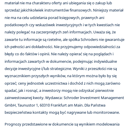
materiał nie ma charakteru oferty ani ubiegania się o zakup lub
sprzedaż jakichkolwiek instrumentów finansowych. Niniejszy materiał
nie ma na celu udzielania porad księgowych, prawnych ani
podatkowych czy wskazówek inwestycyjnych i w tych kwestiach nie
należy polegać na zaczerpniętych zeń informacjach. Uważa się, że
zawarte tu informacje są rzetelne, ale spółka Schroders nie gwarantuje
ich pełności ani dokładności. Nie przyjmujemy odpowiedzialności za
błędy co do faktów i opinii. Nie należy opierać się na poglądach i
informacjach zawartych w dokumencie, podejmując indywidualne
decyzje inwestycyjne i/lub strategiczne. Wyniki z przeszłości nie są
wyznacznikiem przyszłych wyników, na którym można było by się
oprzeć; ceny jednostek uczestnictwa i dochód z nich mogą zarówno
spadać, jak i rosnąć, a inwestorzy mogą nie odzyskać pierwotnie
zainwestowanej kwoty. Wydawca: Schroder Investment Management
GmbH, Taunustor 1, 60310 Frankfurt am Main. Dla Państwa
bezpieczeństwa kontakty mogą być nagrywane lub monitorowane.
Prognozy przedstawione w dokumencie są wynikiem modelowania